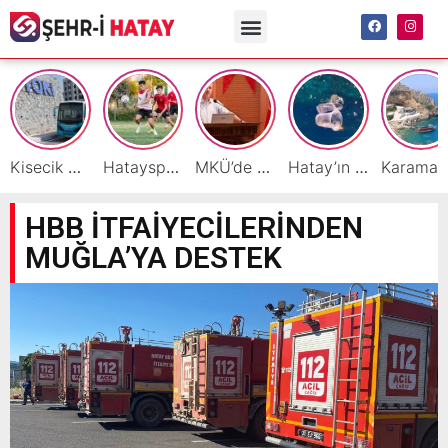
Kisecik TOKİ’lere Toplu Ulaşım Hizmeti Başladı
Hatayspor’daki büyük kriz gençler için büyük bir fırsat
MKÜ’de BAP ve TÜBİTAK 1001 Projeleri Masaya Yatırıldı
Hatay’ın Deniz ve Sahillerini Kirleten Tesislere Ceza Yağdı!
Ka
HBB İTFAİYECİLERİNDEN
MUĞLA’YA DESTEK