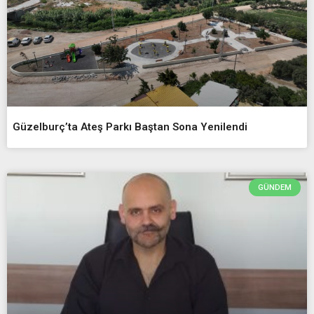
Güzelburç’ta Ateş Parkı Baştan Sona Yenilendi
GÜNDEM