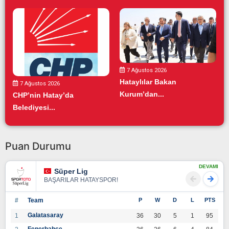
7 Ağustos 2026
Hataylılar Bakan
7 Ağustos 2026
Kurum’dan...
CHP’nin Hatay’da
Belediyesi...
Puan Durumu
DEVAMI
Süper Lig
BAŞARILAR HATAYSPOR!
#
Team
P
W
D
L
PTS
Galatasaray
1
36
30
5
1
95
Fenerbahçe