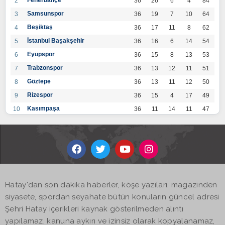
2
36
26
6
4
84
Samsunspor
3
36
19
7
10
64
Beşiktaş
4
36
17
11
8
62
İstanbul Başakşehir
5
36
16
6
14
54
Eyüpspor
6
36
15
8
13
53
Trabzonspor
7
36
13
12
11
51
Göztepe
8
36
13
11
12
50
Rizespor
9
36
15
4
17
49
Kasımpaşa
10
36
11
14
11
47
Konyaspor
11
36
13
7
16
46
Gaziantep FK
12
36
12
9
15
45
Alanyaspor
13
36
12
9
15
45
Kayserispor
14
36
11
12
13
45
Antalyaspor
15
36
12
8
16
44
Hatay'dan son dakika haberler, köşe yazıları, magazinden
BB Bodrumspor
16
36
9
10
17
37
siyasete, spordan seyahate bütün konuların güncel adresi
Sivasspor
17
36
9
8
19
35
Şehri Hatay içerikleri kaynak gösterilmeden alıntı
Hatayspor
18
36
6
8
22
26
yapılamaz, kanuna aykırı ve izinsiz olarak kopyalanamaz,