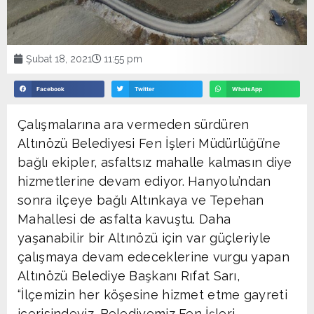
Şubat 18, 2021
11:55 pm
Facebook
Twitter
WhatsApp
Çalışmalarına ara vermeden sürdüren
Altınözü Belediyesi Fen İşleri Müdürlüğü’ne
bağlı ekipler, asfaltsız mahalle kalmasın diye
hizmetlerine devam ediyor. Hanyolu’ndan
sonra ilçeye bağlı Altınkaya ve Tepehan
Mahallesi de asfalta kavuştu. Daha
yaşanabilir bir Altınözü için var güçleriyle
çalışmaya devam edeceklerine vurgu yapan
Altınözü Belediye Başkanı Rıfat Sarı,
“İlçemizin her köşesine hizmet etme gayreti
içerisindeyiz. Belediyemiz Fen İşleri