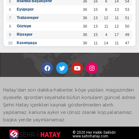
İstanbul Başakşehir
5
36
16
6
14
54
Eyüpspor
6
36
15
8
13
53
Trabzonspor
7
36
13
12
11
51
Göztepe
8
36
13
11
12
50
Rizespor
9
36
15
4
17
49
Kasımpaşa
10
36
11
14
11
47
Konyaspor
11
36
13
7
16
46
Gaziantep FK
12
36
12
9
15
45
Alanyaspor
13
36
12
9
15
45
Kayserispor
14
36
11
12
13
45
Antalyaspor
15
36
12
8
16
44
Hatay'dan son dakika haberler, köşe yazıları, magazinden
BB Bodrumspor
16
36
9
10
17
37
siyasete, spordan seyahate bütün konuların güncel adresi
Sivasspor
17
36
9
8
19
35
Şehri Hatay içerikleri kaynak gösterilmeden alıntı
Hatayspor
18
36
6
8
22
26
yapılamaz, kanuna aykırı ve izinsiz olarak kopyalanamaz,
Adana Demirspor
19
36
3
5
28
14
başka yerde yayınlanamaz.
© 2020 Her Hakkı Saklıdır.
www.sehrihatay.com