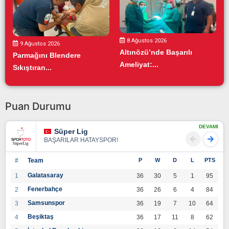
8 Ağustos 2026
9 Ağustos 2026
Altınözü’nde Başarılı
Parmağını Blendere
Ameliyat:...
Sıkıştıran...
Puan Durumu
DEVAMI
Süper Lig
BAŞARILAR HATAYSPOR!
#
Team
P
W
D
L
PTS
Galatasaray
1
36
30
5
1
95
Fenerbahçe
2
36
26
6
4
84
Samsunspor
3
36
19
7
10
64
Beşiktaş
4
36
17
11
8
62