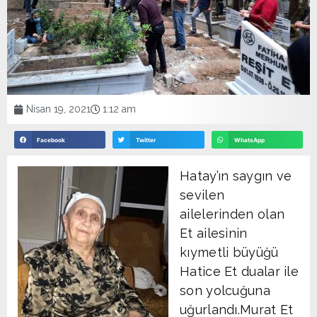
Nisan 19, 2021
1:12 am
Facebook
Twitter
WhatsApp
Hatay’ın saygın ve
sevilen
ailelerinden olan
Et ailesinin
kıymetli büyüğü
Hatice Et dualar ile
son yolcuğuna
uğurlandı.Murat Et