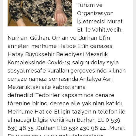
Turizm ve
Organizasyon
İşletmecisi Murat
Et ile Vahit,Vecih,
Nurhan, Gülhan, Orhan ve Burhan Et’in
anneleri merhume Hatice Et’in cenazesi
Hatay Büyükşehir Belediyesi Mezarlık
Kompleksinde Covid-19 salgını dolayısıyla
sosyal mesafe kuralları çerçevesinde kılınan
cenaze namazı sonrasında Antakya Asri
Mezarlıktaki aile kabristanına
defnedildi.Tedbirler kapsamında cenaze
törenine birinci derece aile yakınları katıldı.
Merhume Hatice Et için taziyenin telefon ile
alınacağı bilgisi verilirken Burhan Et: 0 539
839 46 35 ,Gülhan Et:0 532 430 98 44 ,Murat