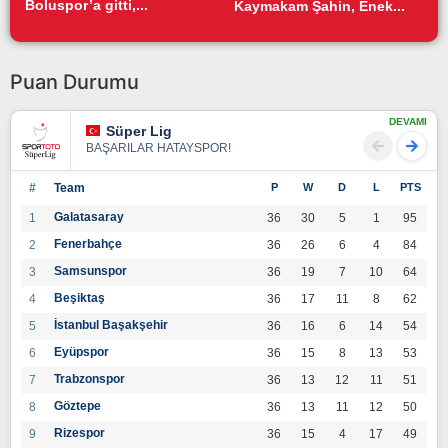
Boluspor’a gitti,...
Kaymakam Şahin, Enek...
Puan Durumu
DEVAMI
Süper Lig
BAŞARILAR HATAYSPOR!
#
Team
P
W
D
L
PTS
Galatasaray
1
36
30
5
1
95
Fenerbahçe
2
36
26
6
4
84
Samsunspor
3
36
19
7
10
64
Beşiktaş
4
36
17
11
8
62
İstanbul Başakşehir
5
36
16
6
14
54
Eyüpspor
6
36
15
8
13
53
Trabzonspor
7
36
13
12
11
51
Göztepe
8
36
13
11
12
50
Rizespor
9
36
15
4
17
49