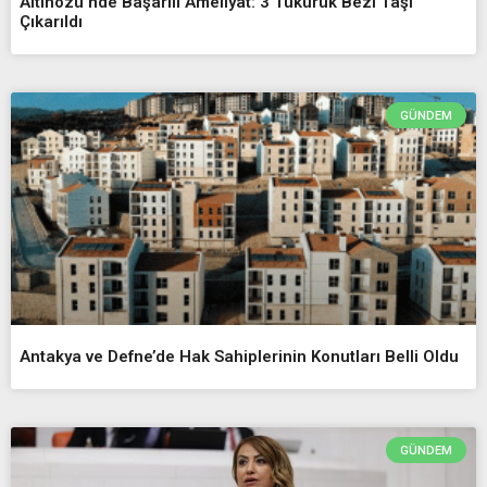
Altınözü’nde Başarılı Ameliyat: 3 Tükürük Bezi Taşı
Çıkarıldı
GÜNDEM
Antakya ve Defne’de Hak Sahiplerinin Konutları Belli Oldu
GÜNDEM