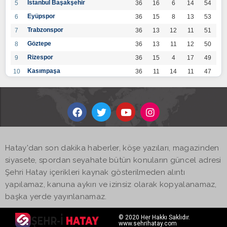
İstanbul Başakşehir
5
36
16
6
14
54
Eyüpspor
6
36
15
8
13
53
Trabzonspor
7
36
13
12
11
51
Göztepe
8
36
13
11
12
50
Rizespor
9
36
15
4
17
49
Kasımpaşa
10
36
11
14
11
47
Konyaspor
11
36
13
7
16
46
Gaziantep FK
12
36
12
9
15
45
Alanyaspor
13
36
12
9
15
45
Kayserispor
14
36
11
12
13
45
Antalyaspor
15
36
12
8
16
44
Hatay'dan son dakika haberler, köşe yazıları, magazinden
BB Bodrumspor
16
36
9
10
17
37
siyasete, spordan seyahate bütün konuların güncel adresi
Sivasspor
17
36
9
8
19
35
Şehri Hatay içerikleri kaynak gösterilmeden alıntı
Hatayspor
18
36
6
8
22
26
yapılamaz, kanuna aykırı ve izinsiz olarak kopyalanamaz,
Adana Demirspor
19
36
3
5
28
14
başka yerde yayınlanamaz.
© 2020 Her Hakkı Saklıdır.
www.sehrihatay.com