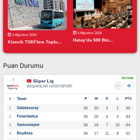
6 Ağustos 2026
6 Ağustos 2026
Hatay’da 500 Bin...
Kisecik TOKİ’lere Toplu...
Puan Durumu
DEVAMI
Süper Lig
BAŞARILAR HATAYSPOR!
#
Team
P
W
D
L
PTS
Galatasaray
1
36
30
5
1
95
Fenerbahçe
2
36
26
6
4
84
Samsunspor
3
36
19
7
10
64
Beşiktaş
4
36
17
11
8
62