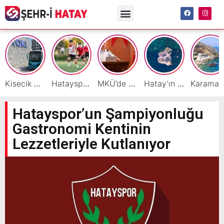
Kisecik TOKİ’lere Toplu Ulaşım Hizmeti Başladı
Hatayspor’daki büyük kriz gençler için büyük bir fırsat
MKÜ’de BAP ve TÜBİTAK 1001 Projeleri Masaya Yatırıldı
Hatay’ın Deniz ve Sahillerini Kirleten Tesislere Ceza Yağdı!
Ka
Hatayspor’un Şampiyonluğu
Gastronomi Kentinin
Lezzetleriyle Kutlanıyor