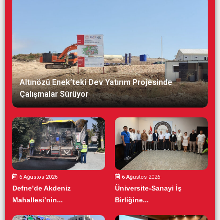
Altınözü Enek’teki Dev Yatırım Projesinde
Çalışmalar Sürüyor
6 Ağustos 2026
6 Ağustos 2026
Defne’de Akdeniz
Üniversite-Sanayi İş
Mahallesi’nin...
Birliğine...