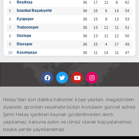
Beşiktaş
4
36
17
11
8
62
İstanbul Başakşehir
5
36
16
6
14
54
Eyüpspor
6
36
15
8
13
53
Trabzonspor
7
36
13
12
11
51
Göztepe
8
36
13
11
12
50
Rizespor
9
36
15
4
17
49
Kasımpaşa
10
36
11
14
11
47
Konyaspor
11
36
13
7
16
46
Gaziantep FK
12
36
12
9
15
45
Alanyaspor
13
36
12
9
15
45
Kayserispor
14
36
11
12
13
45
Antalyaspor
15
36
12
8
16
44
Hatay'dan son dakika haberler, köşe yazıları, magazinden
BB Bodrumspor
16
36
9
10
17
37
siyasete, spordan seyahate bütün konuların güncel adresi
Sivasspor
17
36
9
8
19
35
Şehri Hatay içerikleri kaynak gösterilmeden alıntı
Hatayspor
18
36
6
8
22
26
yapılamaz, kanuna aykırı ve izinsiz olarak kopyalanamaz,
Adana Demirspor
19
36
3
5
28
14
başka yerde yayınlanamaz.