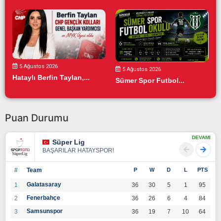
5 Ağustos 2026
5 Ağustos 2026
Hataylı Berfin Taylan,...
Sümer Spor Futbol...
Puan Durumu
DEVAMI
Süper Lig
BAŞARILAR HATAYSPOR!
#
Team
P
W
D
L
PTS
Galatasaray
1
36
30
5
1
95
Fenerbahçe
2
36
26
6
4
84
Samsunspor
3
36
19
7
10
64