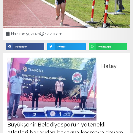
Haziran 9, 2021
12:40 am
Facebook
Twitter
WhatsApp
Hatay
Büyükşehir Belediyespor’un yetenekli
atletleri başarıdan başarıya koşmaya devam