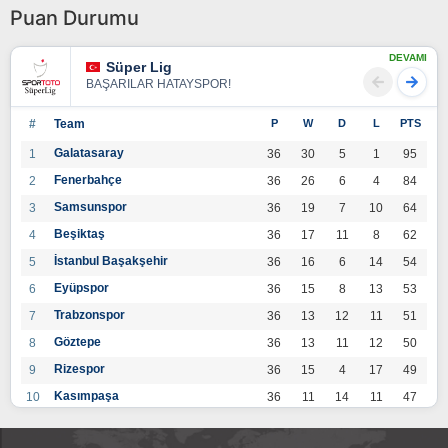
Puan Durumu
DEVAMI
Süper Lig
BAŞARILAR HATAYSPOR!
#
Team
P
W
D
L
PTS
Galatasaray
1
36
30
5
1
95
Fenerbahçe
2
36
26
6
4
84
Samsunspor
3
36
19
7
10
64
Beşiktaş
4
36
17
11
8
62
İstanbul Başakşehir
5
36
16
6
14
54
Eyüpspor
6
36
15
8
13
53
Trabzonspor
7
36
13
12
11
51
Göztepe
8
36
13
11
12
50
Rizespor
9
36
15
4
17
49
Kasımpaşa
10
36
11
14
11
47
Konyaspor
11
36
13
7
16
46