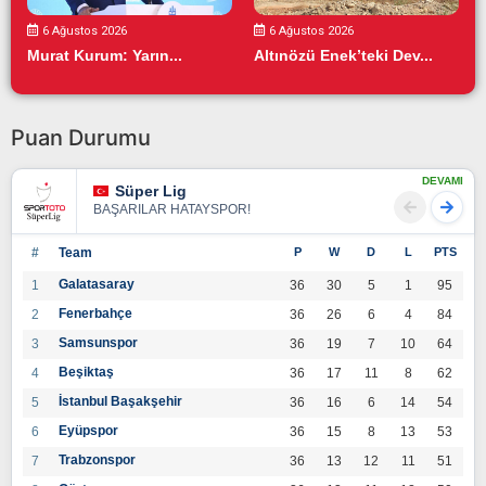
6 Ağustos 2026
6 Ağustos 2026
Murat Kurum: Yarın...
Altınözü Enek’teki Dev...
Puan Durumu
DEVAMI
Süper Lig
BAŞARILAR HATAYSPOR!
#
Team
P
W
D
L
PTS
Galatasaray
1
36
30
5
1
95
Fenerbahçe
2
36
26
6
4
84
Samsunspor
3
36
19
7
10
64
Beşiktaş
4
36
17
11
8
62
İstanbul Başakşehir
5
36
16
6
14
54
Eyüpspor
6
36
15
8
13
53
Trabzonspor
7
36
13
12
11
51