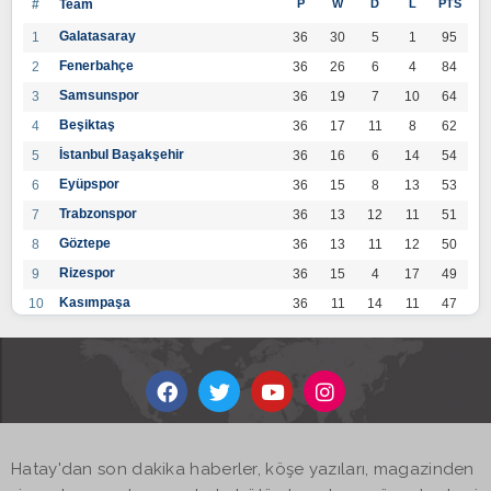
#
Team
P
W
D
L
PTS
Galatasaray
1
36
30
5
1
95
Fenerbahçe
2
36
26
6
4
84
Samsunspor
3
36
19
7
10
64
Beşiktaş
4
36
17
11
8
62
İstanbul Başakşehir
5
36
16
6
14
54
Eyüpspor
6
36
15
8
13
53
Trabzonspor
7
36
13
12
11
51
Göztepe
8
36
13
11
12
50
Rizespor
9
36
15
4
17
49
Kasımpaşa
10
36
11
14
11
47
Konyaspor
11
36
13
7
16
46
Gaziantep FK
12
36
12
9
15
45
Alanyaspor
13
36
12
9
15
45
Kayserispor
14
36
11
12
13
45
Antalyaspor
15
36
12
8
16
44
Hatay'dan son dakika haberler, köşe yazıları, magazinden
BB Bodrumspor
16
36
9
10
17
37