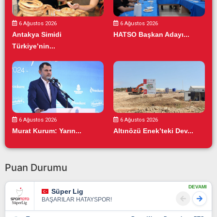
6 Ağustos 2026
6 Ağustos 2026
Antakya Simidi
HATSO Başkan Adayı...
Türkiye’nin...
6 Ağustos 2026
6 Ağustos 2026
Murat Kurum: Yarın...
Altınözü Enek’teki Dev...
Puan Durumu
DEVAMI
Süper Lig
BAŞARILAR HATAYSPOR!