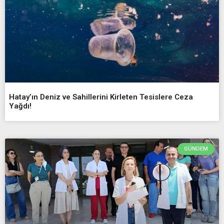
Hatay’ın Deniz ve Sahillerini Kirleten Tesislere Ceza
Yağdı!
GÜNDEM