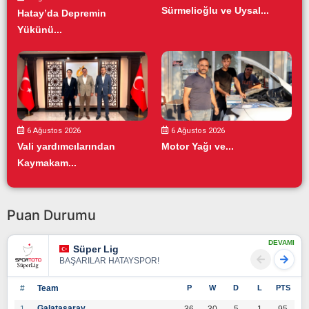
Sürmelioğlu ve Uysal...
Hatay’da Depremin
Yükünü...
6 Ağustos 2026
6 Ağustos 2026
Vali yardımcılarından
Motor Yağı ve...
Kaymakam...
Puan Durumu
DEVAMI
Süper Lig
BAŞARILAR HATAYSPOR!
#
Team
P
W
D
L
PTS
Galatasaray
1
36
30
5
1
95