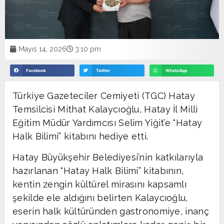
Mayıs 14, 2026
3:10 pm
Facebook
Twitter
WhatsApp
Türkiye Gazeteciler Cemiyeti (TGC) Hatay
Temsilcisi Mithat Kalaycıoğlu, Hatay İl Milli
Eğitim Müdür Yardımcısı Selim Yiğit’e “Hatay
Halk Bilimi” kitabını hediye etti.
Hatay Büyükşehir Belediyesi’nin katkılarıyla
hazırlanan “Hatay Halk Bilimi” kitabının,
kentin zengin kültürel mirasını kapsamlı
şekilde ele aldığını belirten Kalaycıoğlu,
eserin halk kültüründen gastronomiye, inanç