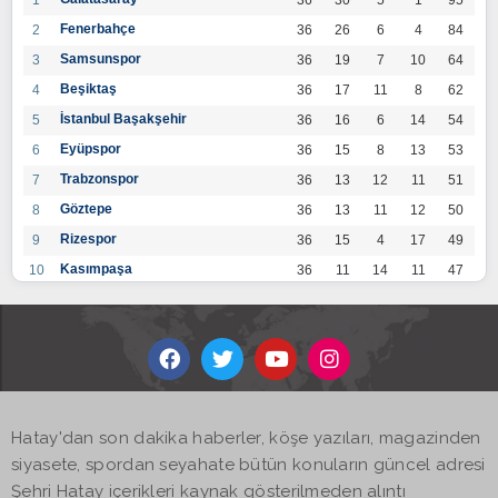
Fenerbahçe
2
36
26
6
4
84
Samsunspor
3
36
19
7
10
64
Beşiktaş
4
36
17
11
8
62
İstanbul Başakşehir
5
36
16
6
14
54
Eyüpspor
6
36
15
8
13
53
Trabzonspor
7
36
13
12
11
51
Göztepe
8
36
13
11
12
50
Rizespor
9
36
15
4
17
49
Kasımpaşa
10
36
11
14
11
47
Konyaspor
11
36
13
7
16
46
Gaziantep FK
12
36
12
9
15
45
Alanyaspor
13
36
12
9
15
45
Kayserispor
14
36
11
12
13
45
Antalyaspor
15
36
12
8
16
44
Hatay'dan son dakika haberler, köşe yazıları, magazinden
BB Bodrumspor
16
36
9
10
17
37
siyasete, spordan seyahate bütün konuların güncel adresi
Sivasspor
17
36
9
8
19
35
Şehri Hatay içerikleri kaynak gösterilmeden alıntı