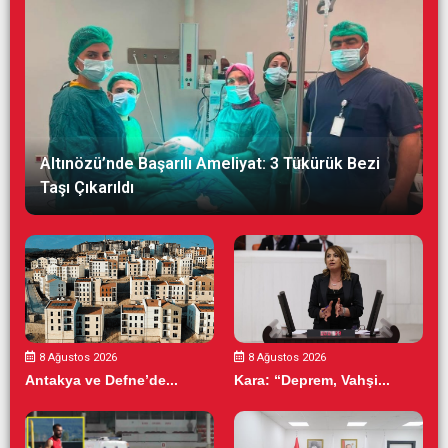
Altınözü’nde Başarılı Ameliyat: 3 Tükürük Bezi
Taşı Çıkarıldı
8 Ağustos 2026
8 Ağustos 2026
Antakya ve Defne’de...
Kara: “Deprem, Vahşi...