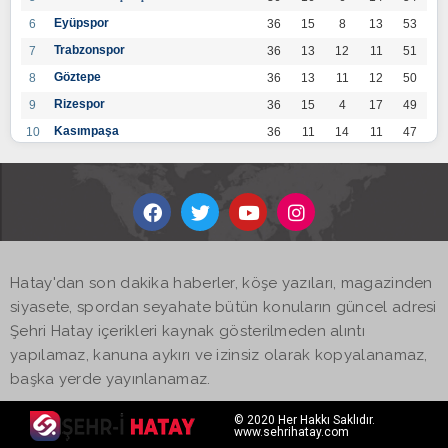
Eyüpspor
6
36
15
8
13
53
Trabzonspor
7
36
13
12
11
51
Göztepe
8
36
13
11
12
50
Rizespor
9
36
15
4
17
49
Kasımpaşa
10
36
11
14
11
47
Konyaspor
11
36
13
7
16
46
Gaziantep FK
12
36
12
9
15
45
Alanyaspor
13
36
12
9
15
45
Kayserispor
14
36
11
12
13
45
Antalyaspor
15
36
12
8
16
44
Hatay'dan son dakika haberler, köşe yazıları, magazinden
BB Bodrumspor
16
36
9
10
17
37
siyasete, spordan seyahate bütün konuların güncel adresi
Sivasspor
17
36
9
8
19
35
Şehri Hatay içerikleri kaynak gösterilmeden alıntı
Hatayspor
18
36
6
8
22
26
yapılamaz, kanuna aykırı ve izinsiz olarak kopyalanamaz,
Adana Demirspor
19
36
3
5
28
14
başka yerde yayınlanamaz.
© 2020 Her Hakkı Saklıdır.
www.sehrihatay.com