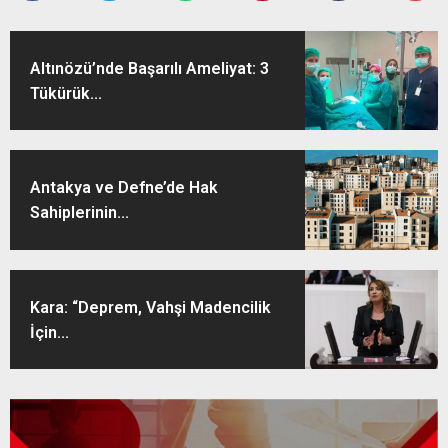
Altınözü’nde Başarılı Ameliyat: 3
Tükürük...
Antakya ve Defne’de Hak
Sahiplerinin...
Kara: “Deprem, Vahşi Madencilik
İçin...