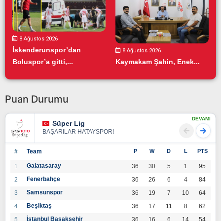
8 Ağustos 2026
İskenderunspor’dan
8 Ağustos 2026
Boluspor’a gitti,...
Kaymakam Şahin, Enek...
Puan Durumu
DEVAMI
Süper Lig
BAŞARILAR HATAYSPOR!
#
Team
P
W
D
L
PTS
Galatasaray
1
36
30
5
1
95
Fenerbahçe
2
36
26
6
4
84
Samsunspor
3
36
19
7
10
64
Beşiktaş
4
36
17
11
8
62
İstanbul Başakşehir
5
36
16
6
14
54