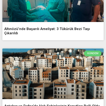
Altınözü’nde Başarılı Ameliyat: 3 Tükürük Bezi Taşı
Çıkarıldı
GÜNDEM
Antakya ve Defne’de Hak Sahiplerinin Konutları Belli Oldu