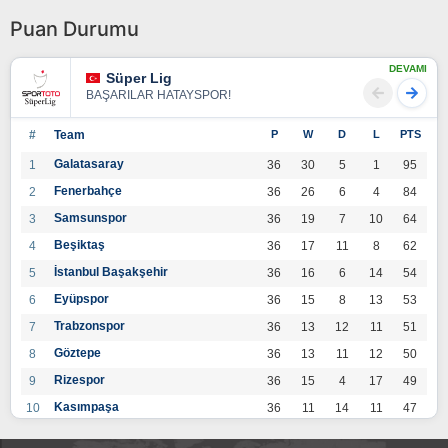
Puan Durumu
DEVAMI
Süper Lig
BAŞARILAR HATAYSPOR!
#
Team
P
W
D
L
PTS
Galatasaray
1
36
30
5
1
95
Fenerbahçe
2
36
26
6
4
84
Samsunspor
3
36
19
7
10
64
Beşiktaş
4
36
17
11
8
62
İstanbul Başakşehir
5
36
16
6
14
54
Eyüpspor
6
36
15
8
13
53
Trabzonspor
7
36
13
12
11
51
Göztepe
8
36
13
11
12
50
Rizespor
9
36
15
4
17
49
Kasımpaşa
10
36
11
14
11
47
Konyaspor
11
36
13
7
16
46