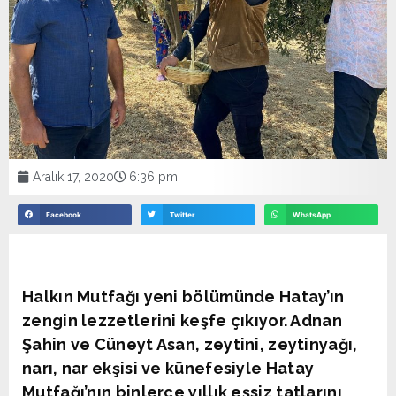
Aralık 17, 2020
6:36 pm
Facebook
Twitter
WhatsApp
Halkın Mutfağı yeni bölümünde Hatay’ın
zengin lezzetlerini keşfe çıkıyor. Adnan
Şahin ve Cüneyt Asan, zeytini, zeytinyağı,
narı, nar ekşisi ve künefesiyle Hatay
Mutfağı’nın binlerce yıllık eşsiz tatlarını