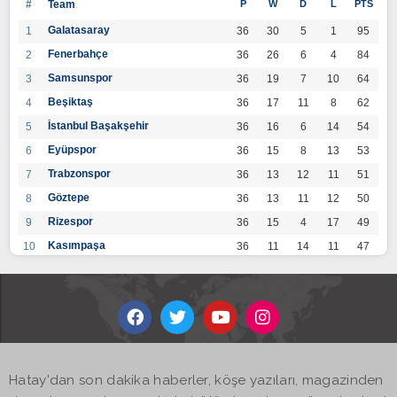
#
Team
P
W
D
L
PTS
Galatasaray
1
36
30
5
1
95
Fenerbahçe
2
36
26
6
4
84
Samsunspor
3
36
19
7
10
64
Beşiktaş
4
36
17
11
8
62
İstanbul Başakşehir
5
36
16
6
14
54
Eyüpspor
6
36
15
8
13
53
Trabzonspor
7
36
13
12
11
51
Göztepe
8
36
13
11
12
50
Rizespor
9
36
15
4
17
49
Kasımpaşa
10
36
11
14
11
47
Konyaspor
11
36
13
7
16
46
Gaziantep FK
12
36
12
9
15
45
Alanyaspor
13
36
12
9
15
45
Kayserispor
14
36
11
12
13
45
Antalyaspor
15
36
12
8
16
44
Hatay'dan son dakika haberler, köşe yazıları, magazinden
BB Bodrumspor
16
36
9
10
17
37