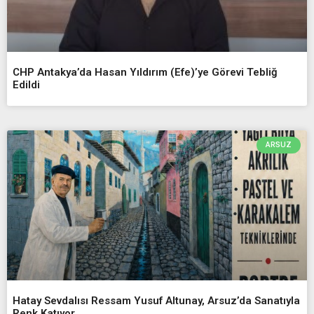
CHP Antakya’da Hasan Yıldırım (Efe)’ye Görevi Tebliğ
Edildi
ARSUZ
Hatay Sevdalısı Ressam Yusuf Altunay, Arsuz’da Sanatıyla
Renk Katıyor