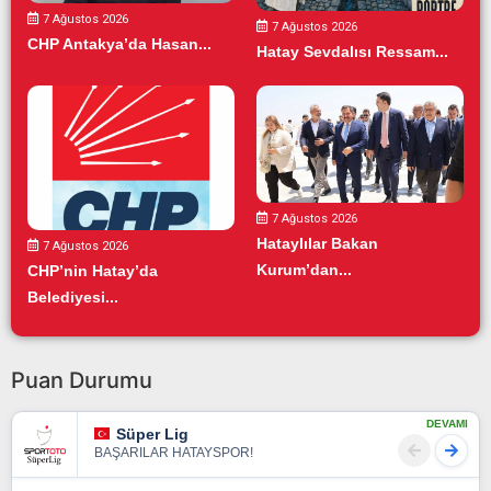
7 Ağustos 2026
7 Ağustos 2026
CHP Antakya’da Hasan...
Hatay Sevdalısı Ressam...
7 Ağustos 2026
Hataylılar Bakan
7 Ağustos 2026
Kurum’dan...
CHP’nin Hatay’da
Belediyesi...
Puan Durumu
DEVAMI
Süper Lig
BAŞARILAR HATAYSPOR!