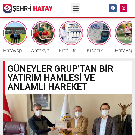
Hatayspor İç Saha Maçlarını Reyhanlı’da Oynamaya Hazırlanıyor
Antakya Simidi Türkiye’nin Lezzet Zirvesinde
Prof. Dr. Fariz Selimli, Uluslararası Başarılarıyla Hatay’a Değer Katıyor
Kisecik TOKİ’lere Toplu Ulaşım Hizmeti Başladı
Hatayspor’daki büyü
GÜNEYLER GRUP’TAN BİR
YATIRIM HAMLESİ VE
ANLAMLI HAREKET