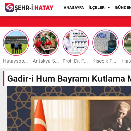
ANASAYFA
İLÇELER
GÜNDE
Hatayspor İç Saha Maçlarını Reyhanlı’da Oynamaya Hazırlanıyor
Antakya Simidi Türkiye’nin Lezzet Zirvesinde
Prof. Dr. Fariz Selimli, Uluslararası Başarılarıyla Hatay’a Değer Katıyor
Kisecik TOKİ’lere Toplu Ulaşım Hizmeti Başladı
Gadir-i Hum Bayramı Kutlama 