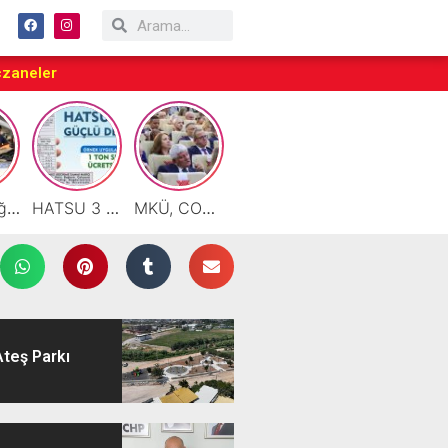
czaneler
Motor Yağı ve Aküde Güvenilir Hizmet Antakya’da Başladı
HATSU 3 İlçede Ağustos Ayı Faturalarında Bir Ton Suyu Ücretsiz Tanımladı
MKÜ, COP31 Hazırlık Sürecinde Bilim Diplomasisine Katkı Sunacak
Taraftarlar Sessizlik değil ÇÖZÜM istiyor
Çalışkan: “Gazze Elden Gidiyor, Garantörler Daha Ne Bekliyor?”
Ateş Parkı