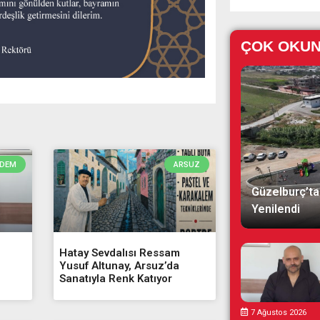
ÇOK OKU
DEM
ARSUZ
Güzelburç’ta
Yenilendi
Hatay Sevdalısı Ressam
Yusuf Altunay, Arsuz’da
Sanatıyla Renk Katıyor
7 Ağustos 2026