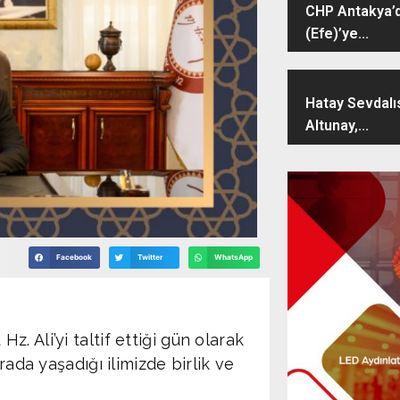
CHP Antakya’d
(Efe)’ye...
Hatay Sevdalı
Altunay,...
Facebook
Twitter
WhatsApp
 Ali’yi taltif ettiği gün olarak
rada yaşadığı ilimizde birlik ve