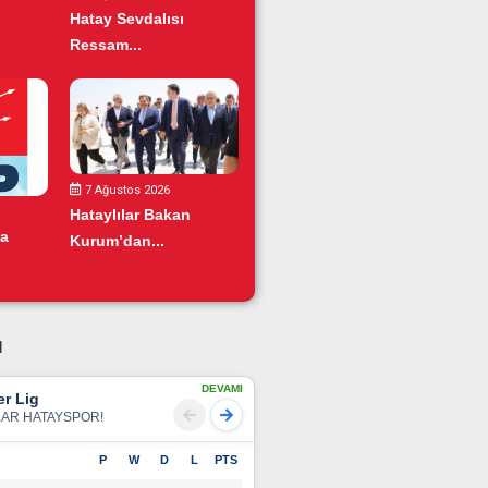
Hatay Sevdalısı
Ressam...
7 Ağustos 2026
Hataylılar Bakan
da
Kurum’dan...
u
DEVAMI
r Lig
LAR HATAYSPOR!
P
W
D
L
PTS