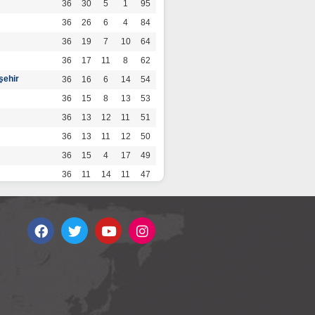
36
30
5
1
95
36
26
6
4
84
36
19
7
10
64
36
17
11
8
62
şehir
36
16
6
14
54
36
15
8
13
53
36
13
12
11
51
36
13
11
12
50
36
15
4
17
49
36
11
14
11
47
36
13
7
16
46
36
12
9
15
45
36
12
9
15
45
36
11
12
13
45
36
12
8
16
44
r
36
9
10
17
37
36
9
8
19
35