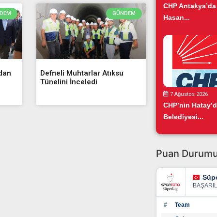
CHP Antakya’da
DEM
GÜNDEM
Hasan...
’dan
Defneli Muhtarlar Atıksu
Tünelini İnceledi
7 Ağustos 2026
CHP’nin Hatay’
Belediyesi...
Puan Durum
Süpe
BAŞARI
#
Team