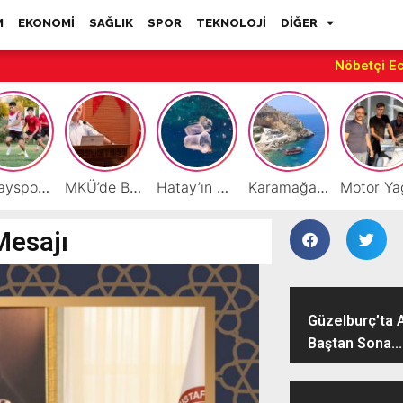
M
EKONOMİ
SAĞLIK
SPOR
TEKNOLOJİ
DİĞER
Nöbetçi E
Hatayspor’daki büyük kriz gençler için büyük bir fırsat
MKÜ’de BAP ve TÜBİTAK 1001 Projeleri Masaya Yatırıldı
Hatay’ın Deniz ve Sahillerini Kirleten Tesislere Ceza Yağdı!
Karamağara Koyu Doğu Akdeniz’in Turizm Yıldızı Oluyor
Mesajı
Güzelburç’ta 
Baştan Sona...