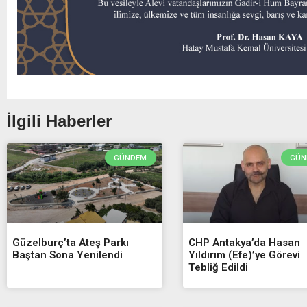
İlgili Haberler
GÜNDEM
GÜN
Güzelburç’ta Ateş Parkı
CHP Antakya’da Hasan
Baştan Sona Yenilendi
Yıldırım (Efe)’ye Görevi
Tebliğ Edildi