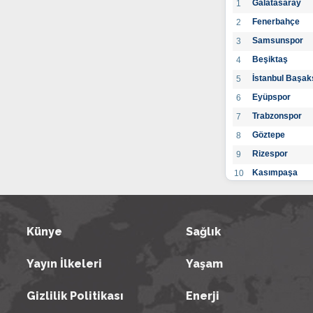
Galatasaray
1
Fenerbahçe
2
Samsunspor
3
Beşiktaş
4
İstanbul Başak
5
Eyüpspor
6
Trabzonspor
7
Göztepe
8
Rizespor
9
Kasımpaşa
10
Konyaspor
11
Gaziantep FK
12
Alanyaspor
Künye
Sağlık
13
Kayserispor
14
Yayın İlkeleri
Yaşam
Antalyaspor
15
BB Bodrumspo
16
Gizlilik Politikası
Enerji
Sivasspor
17