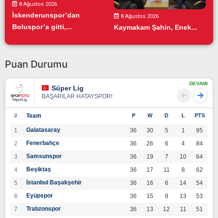
8 Ağustos 2026
İskenderunspor’dan
8 Ağustos 2026
Boluspor’a gitti,...
Kaymakam Şahin, Enek...
Puan Durumu
DEVAMI
Süper Lig
BAŞARILAR HATAYSPOR!
#
Team
P
W
D
L
PTS
Galatasaray
1
36
30
5
1
95
Fenerbahçe
2
36
26
6
4
84
Samsunspor
3
36
19
7
10
64
Beşiktaş
4
36
17
11
8
62
İstanbul Başakşehir
5
36
16
6
14
54
Eyüpspor
6
36
15
8
13
53
Trabzonspor
7
36
13
12
11
51