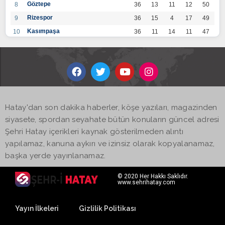
Göztepe
8
36
13
11
12
50
Rizespor
9
36
15
4
17
49
Kasımpaşa
10
36
11
14
11
47
Konyaspor
11
36
13
7
16
46
Gaziantep FK
12
36
12
9
15
45
Alanyaspor
13
36
12
9
15
45
Kayserispor
14
36
11
12
13
45
Antalyaspor
15
36
12
8
16
44
Hatay'dan son dakika haberler, köşe yazıları, magazinden
BB Bodrumspor
16
36
9
10
17
37
siyasete, spordan seyahate bütün konuların güncel adresi
Sivasspor
17
36
9
8
19
35
Şehri Hatay içerikleri kaynak gösterilmeden alıntı
Hatayspor
18
36
6
8
22
26
yapılamaz, kanuna aykırı ve izinsiz olarak kopyalanamaz,
Adana Demirspor
19
36
3
5
28
14
başka yerde yayınlanamaz.
© 2020 Her Hakkı Saklıdır.
www.sehrihatay.com
Yayın İlkeleri
Gizlilik Politikası