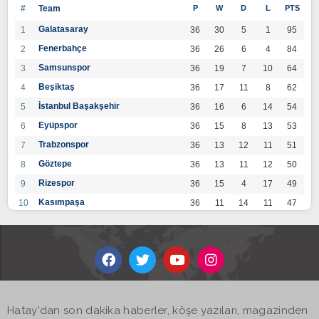
#
Team
P
W
D
L
PTS
Galatasaray
1
36
30
5
1
95
Fenerbahçe
2
36
26
6
4
84
Samsunspor
3
36
19
7
10
64
Beşiktaş
4
36
17
11
8
62
İstanbul Başakşehir
5
36
16
6
14
54
Eyüpspor
6
36
15
8
13
53
Trabzonspor
7
36
13
12
11
51
Göztepe
8
36
13
11
12
50
Rizespor
9
36
15
4
17
49
Kasımpaşa
10
36
11
14
11
47
Konyaspor
11
36
13
7
16
46
Gaziantep FK
12
36
12
9
15
45
Alanyaspor
13
36
12
9
15
45
Kayserispor
14
36
11
12
13
45
Antalyaspor
15
36
12
8
16
44
Hatay'dan son dakika haberler, köşe yazıları, magazinden
BB Bodrumspor
16
36
9
10
17
37