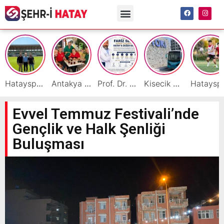
Hatayspor İç Saha Maçlarını Reyhanlı’da Oynamaya Hazırlanıyor
Antakya Simidi Türkiye’nin Lezzet Zirvesinde
Prof. Dr. Fariz Selimli, Uluslararası Başarılarıyla Hatay’a Değer Katıyor
Kisecik TOKİ’lere Toplu Ulaşım Hizmeti Başladı
Hatayspor’daki büyü
Evvel Temmuz Festivali’nde
Gençlik ve Halk Şenliği
Buluşması