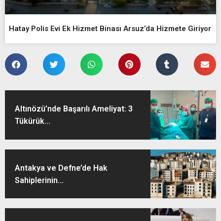
Hatay Polis Evi Ek Hizmet Binası Arsuz’da Hizmete Giriyor
Altınözü’nde Başarılı Ameliyat: 3
Tükürük...
Antakya ve Defne’de Hak
Sahiplerinin...