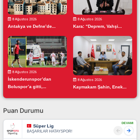
8 Ağustos 2026
8 Ağustos 2026
Antakya ve Defne’de...
Kara: “Deprem, Vahşi...
8 Ağustos 2026
İskenderunspor’dan
8 Ağustos 2026
Boluspor’a gitti,...
Kaymakam Şahin, Enek...
Puan Durumu
DEVAMI
Süper Lig
BAŞARILAR HATAYSPOR!