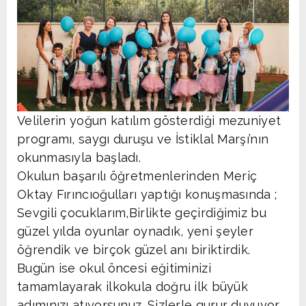
Velilerin yoğun katılım gösterdiği mezuniyet
programı, saygı duruşu ve İstiklal Marşı’nın
okunmasıyla başladı.
Okulun başarılı öğretmenlerinden Meriç
Oktay Fırıncıoğulları yaptığı konuşmasında ;
Sevgili çocuklarım,Birlikte geçirdiğimiz bu
güzel yılda oyunlar oynadık, yeni şeyler
öğrendik ve birçok güzel anı biriktirdik.
Bugün ise okul öncesi eğitiminizi
tamamlayarak ilkokula doğru ilk büyük
adımınızı atıyorsunuz. Sizlerle gurur duyuyor,