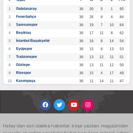
Galatasaray
1
36
30
5
1
95
Fenerbahçe
2
36
26
6
4
84
Samsunspor
3
36
19
7
10
64
Beşiktaş
4
36
17
11
8
62
İstanbul Başakşehir
5
36
16
6
14
54
Eyüpspor
6
36
15
8
13
53
Trabzonspor
7
36
13
12
11
51
Göztepe
8
36
13
11
12
50
Rizespor
9
36
15
4
17
49
Kasımpaşa
10
36
11
14
11
47
Konyaspor
11
36
13
7
16
46
Gaziantep FK
12
36
12
9
15
45
Alanyaspor
13
36
12
9
15
45
Kayserispor
14
36
11
12
13
45
Antalyaspor
15
36
12
8
16
44
Hatay'dan son dakika haberler, köşe yazıları, magazinden
BB Bodrumspor
16
36
9
10
17
37
siyasete, spordan seyahate bütün konuların güncel adresi