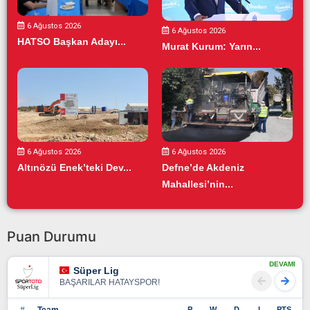
6 Ağustos 2026
6 Ağustos 2026
HATSO Başkan Adayı...
Murat Kurum: Yarın...
6 Ağustos 2026
6 Ağustos 2026
Altınözü Enek’teki Dev...
Defne’de Akdeniz
Mahallesi’nin...
Puan Durumu
DEVAMI
Süper Lig
BAŞARILAR HATAYSPOR!
#
Team
P
W
D
L
PTS