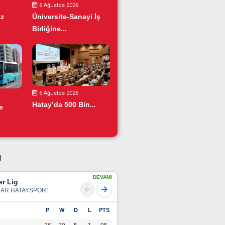
6 Ağustos 2026
iz
Üniversite-Sanayi İş
Birliğine...
6 Ağustos 2026
Hatay’da 500 Bin...
e
u
DEVAMI
r Lig
LAR HATAYSPOR!
P
W
D
L
PTS