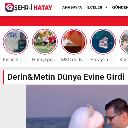
ANASAYFA
İLÇELER
GÜNDE
Kisecik TOKİ’lere Toplu Ulaşım Hizmeti Başladı
Hatayspor’daki büyük kriz gençler için büyük bir fırsat
MKÜ’de BAP ve TÜBİTAK 1001 Projeleri Masaya Yatırıldı
Hatay’ın Deniz ve Sahillerini Kirleten Tesislere Ceza Yağdı!
Derin&Metin Dünya Evine Girdi