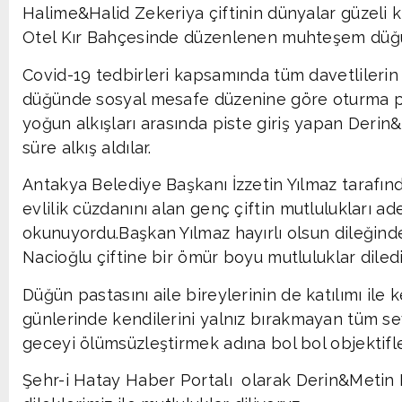
Halime&Halid Zekeriya çiftinin dünyalar güzeli kı
Otel Kır Bahçesinde düzenlenen muhteşem düğün 
Covid-19 tedbirleri kapsamında tüm davetlilerin 
düğünde sosyal mesafe düzenine göre oturma pla
yoğun alkışları arasında piste giriş yapan Derin&M
süre alkış aldılar.
Antakya Belediye Başkanı İzzetin Yılmaz tarafın
evlilik cüzdanını alan genç çiftin mutlulukları a
okunuyordu.Başkan Yılmaz hayırlı olsun dileğin
Nacioğlu çiftine bir ömür boyu mutluluklar diledi
Düğün pastasını aile bireylerinin de katılımı ile
günlerinde kendilerini yalnız bırakmayan tüm s
geceyi ölümsüzleştirmek adına bol bol objektifle
Şehr-i Hatay Haber Portalı olarak Derin&Metin N