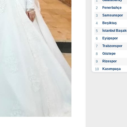
Galatasaray
1
Fenerbahçe
2
Samsunspor
3
Beşiktaş
4
İstanbul Başak
5
Eyüpspor
6
Trabzonspor
7
Göztepe
8
Rizespor
9
Kasımpaşa
10
Konyaspor
11
Gaziantep FK
12
Alanyaspor
13
Kayserispor
14
Antalyaspor
15
BB Bodrumspo
16
Sivasspor
17