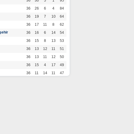
36
30
5
1
95
36
26
6
4
84
36
19
7
10
64
36
17
11
8
62
şehir
36
16
6
14
54
36
15
8
13
53
36
13
12
11
51
36
13
11
12
50
36
15
4
17
49
36
11
14
11
47
36
13
7
16
46
36
12
9
15
45
36
12
9
15
45
36
11
12
13
45
36
12
8
16
44
r
36
9
10
17
37
36
9
8
19
35