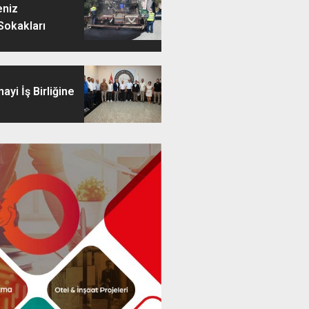
eniz
Sokakları
ayi İş Birliğine