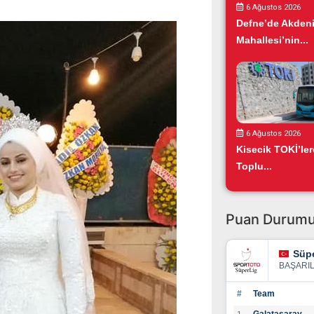
6 Ağustos 2026
Defne’de Akden
Mahallesi’nin...
6 Ağustos 2026
Kisecik TOKİ’ler
Toplu...
Puan Durum
Süpe
BAŞARI
#
Team