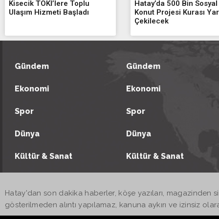
Kisecik TOKİ’lere Toplu
Hatay’da 500 Bin Sosyal
Ulaşım Hizmeti Başladı
Konut Projesi Kurası Yar
Çekilecek
Gündem
Gündem
Ekonomi
Ekonomi
Spor
Spor
Dünya
Dünya
Kültür & Sanat
Kültür & Sanat
Hatay'dan son dakika haberler, köşe yazıları, magazinden s
gösterilmeden alıntı yapılamaz, kanuna aykırı ve izinsiz o