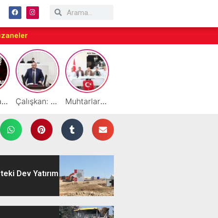
czaneler
Taraftarlar Sessizlik değil ÇÖZÜM istiyor
Çalışkan: “Gazze Elden Gidiyor, Garantörler Daha Ne Bekliyor?”
Muhtarlardan HATSO’ya Ziyaret
Başarılı Akademisyen Fariz Selimli’ye Profesörlük Ünvanı
By Cemil Dondurma Yazın Vazgeçilmez Durağı
teki Dev Yatırım