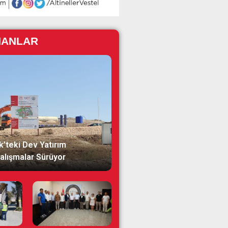
NANLAR
k’teki Dev Yatırım
alışmalar Sürüyor