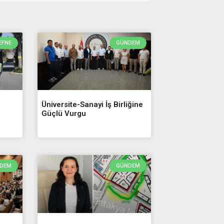
Hatayspor
18
Adana Demirs
19
EFNE
GÜNDEM
Üniversite-Sanayi İş Birliğine
Güçlü Vurgu
DEM
GÜNDEM