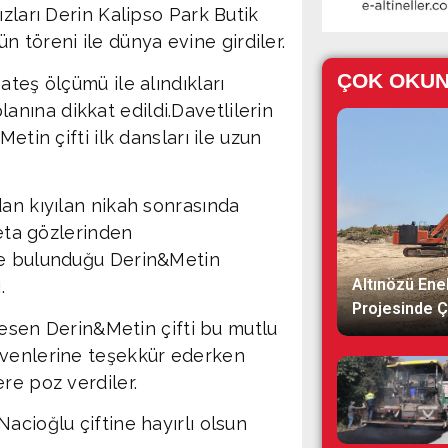
zları Derin Kalipso Park Butik
töreni ile dünya evine girdiler.
ÇOK OKU
ateş ölçümü ile alındıkları
nına dikkat edildi.Davetlilerin
etin çifti ilk dansları ile uzun
dan kıyılan nikah sonrasında
deta gözlerinden
de bulunduğu Derin&Metin
Altınözü Ene
.
Projesinde Ç
 kesen Derin&Metin çifti bu mutlu
evenlerine teşekkür ederken
re poz verdiler.
acioğlu çiftine hayırlı olsun