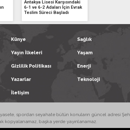
Antakya Lisesi Karşısındaki
ın
6-1 ve 6-2 Adaları İçin Evrak
Teslim Süreci Başladı
Künye
Sağlık
Yayın İlkeleri
Yaşam
Gizlilik Politikası
Enerji
Yazarlar
Teknoloji
İletişim
iyasete, spordan seyahate bütün konuların güncel adresi Şehri
larak kopyalanamaz, başka yerde yayınlanamaz.