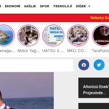
M
EKONOMİ
SAĞLIK
SPOR
TEKNOLOJİ
DİĞER
Nöbetçi E
Karamağara Koyu Doğu Akdeniz’in Turizm Yıldızı Oluyor
Motor Yağı ve Aküde Güvenilir Hizmet Antakya’da Başladı
HATSU 3 İlçede Ağustos Ayı Faturalarında Bir Ton Suyu Ücretsiz Tanımladı
MKÜ, COP31 Hazırlık Sürecinde Bilim Diplomasisine Katkı Sunacak
Altınözü Enek’
Projesinde...