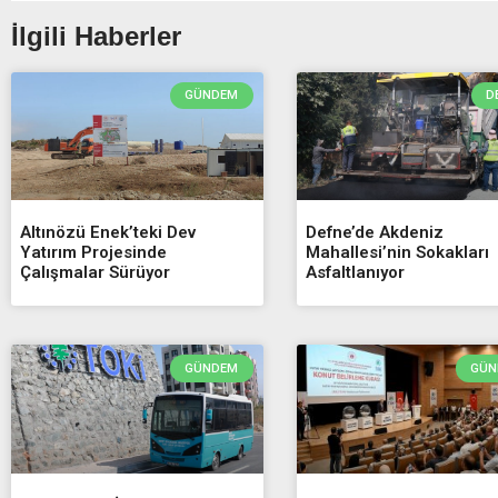
İlgili Haberler
GÜNDEM
D
Altınözü Enek’teki Dev
Defne’de Akdeniz
Yatırım Projesinde
Mahallesi’nin Sokakları
Çalışmalar Sürüyor
Asfaltlanıyor
GÜNDEM
GÜN