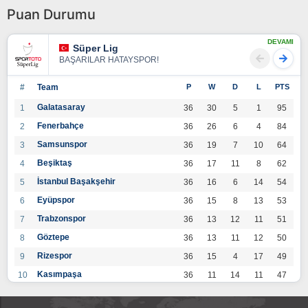
Puan Durumu
DEVAMI
Süper Lig
BAŞARILAR HATAYSPOR!
#
Team
P
W
D
L
PTS
Galatasaray
1
36
30
5
1
95
Fenerbahçe
2
36
26
6
4
84
Samsunspor
3
36
19
7
10
64
Beşiktaş
4
36
17
11
8
62
İstanbul Başakşehir
5
36
16
6
14
54
Eyüpspor
6
36
15
8
13
53
Trabzonspor
7
36
13
12
11
51
Göztepe
8
36
13
11
12
50
Rizespor
9
36
15
4
17
49
Kasımpaşa
10
36
11
14
11
47
Konyaspor
11
36
13
7
16
46