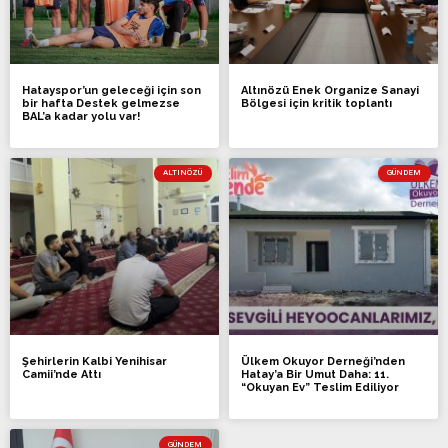
Hatayspor’un geleceği için son
Altınözü Enek Organize Sanayi
bir hafta Destek gelmezse
Bölgesi için kritik toplantı
BAL’a kadar yolu var!
ALTINÖZÜ
GÜNDEM
Şehirlerin Kalbi Yenihisar
Ülkem Okuyor Derneği’nden
Camii’nde Attı
Hatay’a Bir Umut Daha: 11.
“Okuyan Ev” Teslim Ediliyor
GÜNDEM