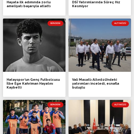
Hayata ilk adımında zorlu
DSİ Yatırımlarında Süreç Hız
ameliyatı başarıyla atlattı
Kesmiyor
GÜNDEM
ALTINÖZÜ
Hatayspor’un Genç Futbolcusu
Vali Masatlı Altınözü’ndeki
İlbe Ege Kahriman Hayatını
yatırımları inceledi, esnafla
Kaybetti
buluştu
GÜNDEM
ALTINÖZÜ