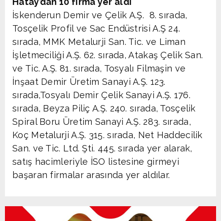
Hatay’dan 10 firma yer aldı
İskenderun Demir ve Çelik A.Ş. 8. sırada,
Tosçelik Profil ve Sac Endüstrisi A.Ş 24.
sırada, MMK Metalurji San. Tic. ve Liman
İşletmeciliği A.Ş. 62. sırada, Atakaş Çelik San.
ve Tic. A.Ş. 81. sırada, Tosyalı Filmaşin ve
İnşaat Demir Üretim Sanayi A.Ş. 123.
sırada,Tosyalı Demir Çelik Sanayi A.Ş. 176.
sırada, Beyza Piliç A.Ş. 240. sırada, Tosçelik
Spiral Boru Üretim Sanayi A.Ş. 283. sırada,
Koç Metalurji A.Ş. 315. sırada, Net Haddecilik
San. ve Tic. Ltd. Şti. 445. sırada yer alarak,
satış hacimleriyle İSO listesine girmeyi
başaran firmalar arasında yer aldılar.