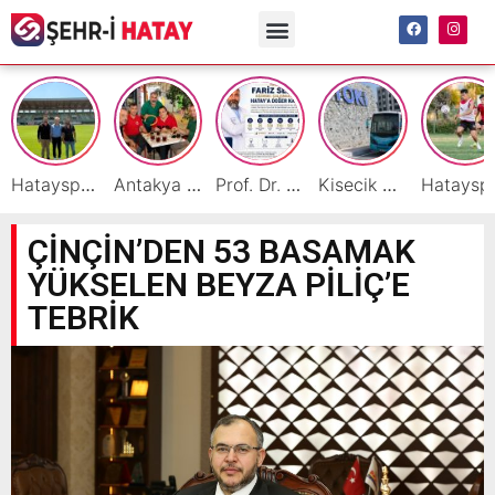
Hatayspor İç Saha Maçlarını Reyhanlı’da Oynamaya Hazırlanıyor
Antakya Simidi Türkiye’nin Lezzet Zirvesinde
Prof. Dr. Fariz Selimli, Uluslararası Başarılarıyla Hatay’a Değer Katıyor
Kisecik TOKİ’lere Toplu Ulaşım Hizmeti Başladı
Hatayspor’daki büyü
ÇİNÇİN’DEN 53 BASAMAK
YÜKSELEN BEYZA PİLİÇ’E
TEBRİK