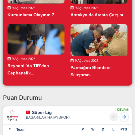
9 Ağustos 2026
9 Ağustos 2026
Kurşunlama Olayının 7...
Antakya’da Arasta Çarşısı...
9 Ağustos 2026
9 Ağustos 2026
Reyhanlı’da TIR’dan
Parmağını Blendere
Cephanelik...
Sıkıştıran...
Puan Durumu
DEVAMI
Süper Lig
BAŞARILAR HATAYSPOR!
#
Team
P
W
D
L
PTS