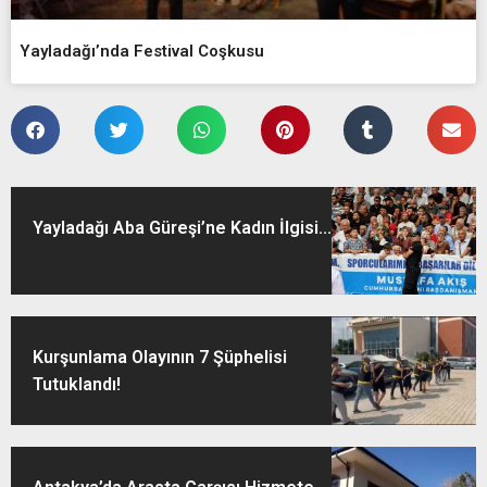
Yayladağı’nda Festival Coşkusu
Yayladağı Aba Güreşi’ne Kadın İlgisi...
Kurşunlama Olayının 7 Şüphelisi
Tutuklandı!