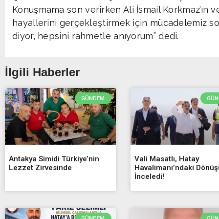
Konuşmama son verirken Ali İsmail Korkmaz’ın ve
hayallerini gerçekleştirmek için mücadelemiz 
diyor, hepsini rahmetle anıyorum” dedi.
İlgili Haberler
GÜNDEM
GÜN
Antakya Simidi Türkiye’nin
Vali Masatlı, Hatay
Lezzet Zirvesinde
Havalimanı’ndaki Dönü
İnceledi!
GÜNDEM
GÜN