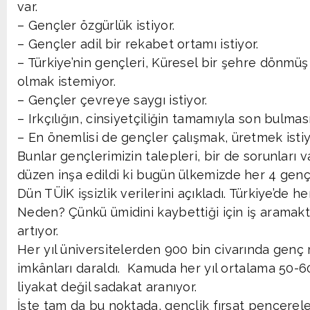
var.
– Gençler özgürlük istiyor.
– Gençler adil bir rekabet ortamı istiyor.
– Türkiye’nin gençleri, Küresel bir şehre dönmü
olmak istemiyor.
– Gençler çevreye saygı istiyor.
– Irkçılığın, cinsiyetçiliğin tamamıyla son bulmasın
– En önemlisi de gençler çalışmak, üretmek istiy
Bunlar gençlerimizin talepleri, bir de sorunları v
düzen inşa edildi ki bugün ülkemizde her 4 gençt
Dün TÜİK işsizlik verilerini açıkladı. Türkiye’de 
Neden? Çünkü ümidini kaybettiği için iş aramakt
artıyor.
Her yıl üniversitelerden 900 bin civarında genç
imkânları daraldı. Kamuda her yıl ortalama 50-6
liyakat değil sadakat aranıyor.
İşte tam da bu noktada, gençlik fırsat pencereler