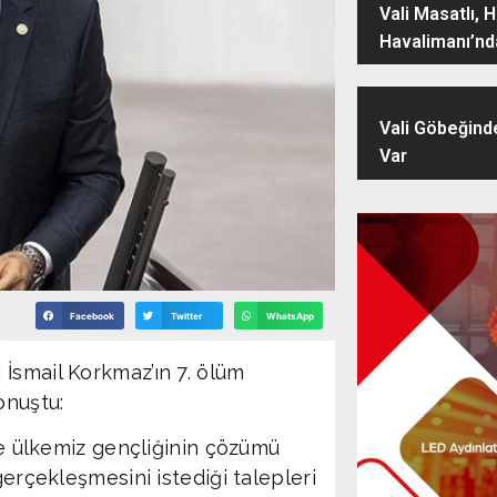
Vali Masatlı, 
Havalimanı’nd
Vali Göbeğind
Var
Facebook
Twitter
WhatsApp
İsmail Korkmaz’ın 7. ölüm
onuştu:
 ve ülkemiz gençliğinin çözümü
gerçekleşmesini istediği talepleri