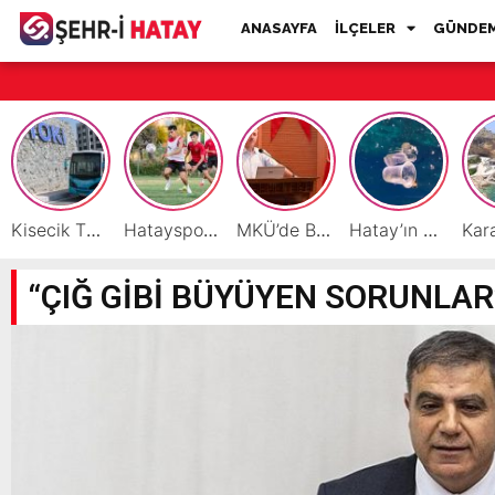
ANASAYFA
İLÇELER
GÜNDE
Kisecik TOKİ’lere Toplu Ulaşım Hizmeti Başladı
Hatayspor’daki büyük kriz gençler için büyük bir fırsat
MKÜ’de BAP ve TÜBİTAK 1001 Projeleri Masaya Yatırıldı
Hatay’ın Deniz ve Sahillerini Kirleten Tesislere Ceza Yağdı!
“ÇIĞ GİBİ BÜYÜYEN SORUNLAR