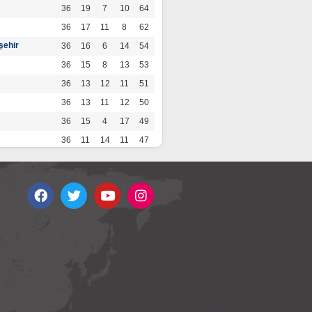
36
19
7
10
64
36
17
11
8
62
şehir
36
16
6
14
54
36
15
8
13
53
36
13
12
11
51
36
13
11
12
50
36
15
4
17
49
36
11
14
11
47
36
13
7
16
46
36
12
9
15
45
36
12
9
15
45
36
11
12
13
45
36
12
8
16
44
r
36
9
10
17
37
36
9
8
19
35
36
6
8
22
26
por
36
3
5
28
14