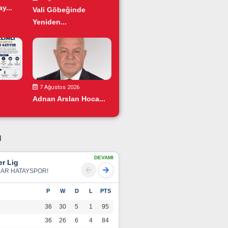
y...
Vali Göbeğinde
Yeniden...
7 Ağustos 2026
Adnan Arslan Hoca...
u
DEVAMI
r Lig
LAR HATAYSPOR!
P
W
D
L
PTS
36
30
5
1
95
36
26
6
4
84