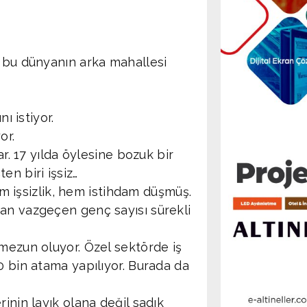
ş bu dünyanın arka mahallesi
ı istiyor.
or.
ar. 17 yılda öylesine bozuk bir
en biri işsiz…
hem işsizlik, hem istihdam düşmüş.
an vazgeçen genç sayısı sürekli
 mezun oluyor. Özel sektörde iş
0 bin atama yapılıyor. Burada da
inin layık olana değil sadık