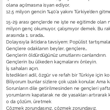
olana açılmasına isyan ediyor.
12,5 milyon gencin %40’a yakını Türkiye’den gitme
15-29 arası gençlerde ne işte ne eğitimde olan 
milyon genç okumuyor, çalışmıyor demek. Bu ra
arasında 1. sırada…
Dolayısıyla iktidara tavsiyem: Popülist tartışmal
Gençlere odaklanın beyler, gençlere…
Gençlerin öldürdüğünüz umutlarını canlandırın.
Gençlerin bu ülkeden kaçmalarını önleyin.
İş sahaları açın.
İstedikleri adil, özgür ve refah bir Türkiye için kol
Biliyorum bunlar sizlere çok uzak konular. Ama k
Sorunların dile getirilmesinden ne gençleri yaf
yorumlarını kapatarak ne de yasakları artırarak kur
o da çözüm, üretmek
Çözmek zorundasınız, çözmek zorundayız.