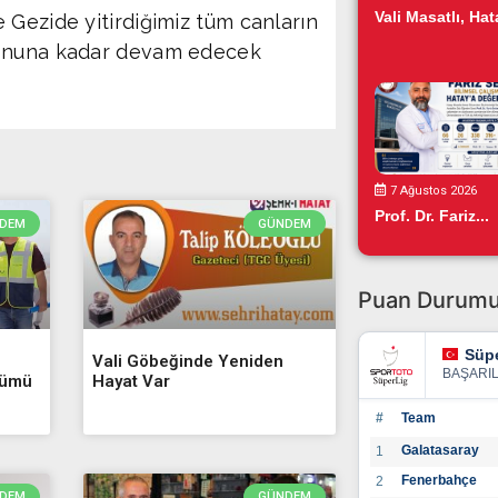
Vali Masatlı, Hata
 Gezide yitirdiğimiz tüm canların
sonuna kadar devam edecek
7 Ağustos 2026
Prof. Dr. Fariz...
DEM
GÜNDEM
Puan Durum
Süpe
Vali Göbeğinde Yeniden
BAŞARI
şümü
Hayat Var
#
Team
Galatasaray
1
Fenerbahçe
2
DEM
GÜNDEM