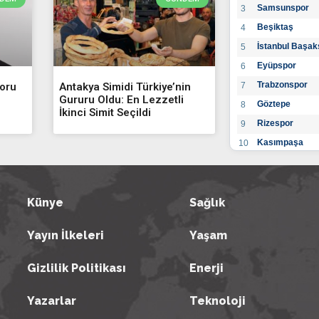
Samsunspor
3
Beşiktaş
4
İstanbul Başak
5
Eyüpspor
6
Trabzonspor
7
Soru
Antakya Simidi Türkiye’nin
Gururu Oldu: En Lezzetli
Göztepe
8
İkinci Simit Seçildi
Rizespor
9
Kasımpaşa
10
Konyaspor
11
Gaziantep FK
12
Alanyaspor
Künye
Sağlık
13
Kayserispor
14
Yayın İlkeleri
Yaşam
Antalyaspor
15
BB Bodrumspo
16
Gizlilik Politikası
Enerji
Sivasspor
17
Hatayspor
18
Yazarlar
Teknoloji
Adana Demirs
19