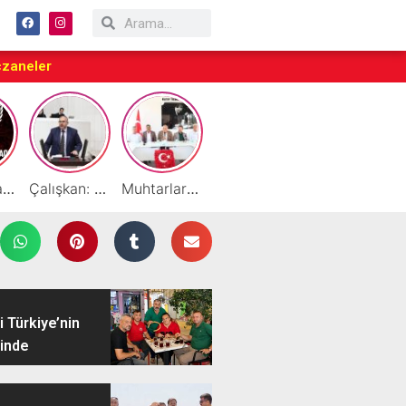
czaneler
Taraftarlar Sessizlik değil ÇÖZÜM istiyor
Çalışkan: “Gazze Elden Gidiyor, Garantörler Daha Ne Bekliyor?”
Muhtarlardan HATSO’ya Ziyaret
Başarılı Akademisyen Fariz Selimli’ye Profesörlük Ünvanı
By Cemil Dondurma Yazın Vazgeçilmez Durağı
 Türkiye’nin
inde