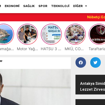
M
EKONOMİ
SAĞLIK
SPOR
TEKNOLOJİ
DİĞER
Nöbetçi E
Karamağara Koyu Doğu Akdeniz’in Turizm Yıldızı Oluyor
Motor Yağı ve Aküde Güvenilir Hizmet Antakya’da Başladı
HATSU 3 İlçede Ağustos Ayı Faturalarında Bir Ton Suyu Ücretsiz Tanımladı
MKÜ, COP31 Hazırlık Sürecinde Bilim Diplomasisine Katkı Sunacak
”
Antakya Simidi
Lezzet Zirves