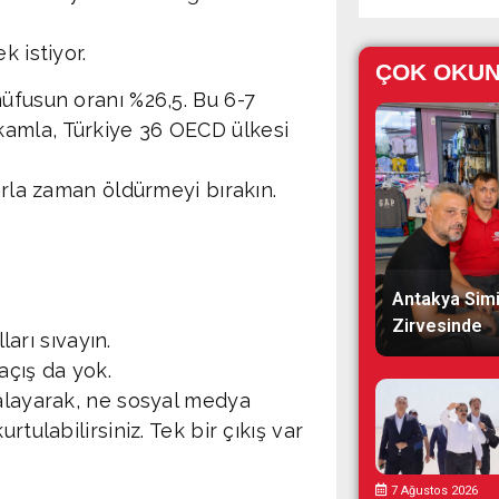
k istiyor.
ÇOK OKU
nüfusun oranı %26,5. Bu 6-7
kamla, Türkiye 36 OECD ülkesi
arla zaman öldürmeyi bırakın.
Antakya Simi
Zirvesinde
ları sıvayın.
açış da yok.
talayarak, ne sosyal medya
tulabilirsiniz. Tek bir çıkış var
7 Ağustos 2026