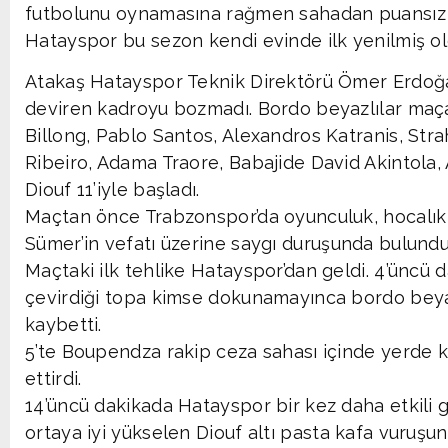
futbolunu oynamasına rağmen sahadan puansız a
Hatayspor bu sezon kendi evinde ilk yenilmiş ol
Atakaş Hatayspor Teknik Direktörü Ömer Erdoğa
deviren kadroyu bozmadı. Bordo beyazlılar maç
Billong, Pablo Santos, Alexandros Katranis, Str
Ribeiro, Adama Traore, Babajide David Akintol
Diouf 11’iyle başladı.
Maçtan önce Trabzonspor’da oyunculuk, hocalık
Sümer’in vefatı üzerine saygı duruşunda bulundu
Maçtaki ilk tehlike Hatayspor’dan geldi. 4’üncü
çevirdiği topa kimse dokunamayınca bordo beyaz
kaybetti.
5’te Boupendza rakip ceza sahası içinde yerde
ettirdi.
14’üncü dakikada Hatayspor bir kez daha etkili ge
ortaya iyi yükselen Diouf altı pasta kafa vuruş