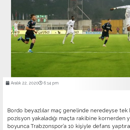
Aralık 22, 2020
6:14 pm
Bordo beyazlılar maç genelinde neredeyse tek 
pozisyon yakaladığı maçta rakibine kornerden y
boyunca Trabzonspor’a 10 kişiyle defans yaptır