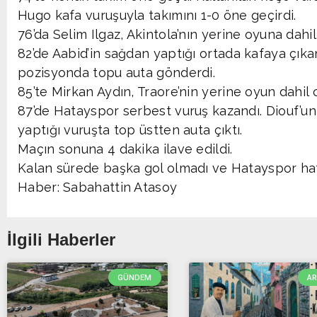
Hugo kafa vuruşuyla takımını 1-0 öne geçirdi.
76’da Selim Ilgaz, Akintola’nın yerine oyuna dahil
82’de Aabid’in sağdan yaptığı ortada kafaya ç
pozisyonda topu auta gönderdi.
85’te Mirkan Aydın, Traore’nin yerine oyun dahil 
87’de Hatayspor serbest vuruş kazandı. Diouf’u
yaptığı vuruşta top üstten auta çıktı.
Maçın sonuna 4 dakika ilave edildi.
Kalan sürede başka gol olmadı ve Hatayspor haft
Haber: Sabahattin Atasoy
İlgili Haberler
GÜNDEM
A