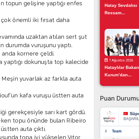
an topun gelişine yaptığı enfes
Hatay Sevdalısı
Ressam...
çok önemli iki fırsat daha
evamında uzaktan atılan sert şut
n durumda vuruşunu yaptı.
 anda kornere çeldi.
7 Ağustos 2026
da yaptığı dokunuşta top kalecide
Hataylılar Bakan
Kurum’dan...
 Meşin yuvarlak az farkla auta
iouf’un kafa vuruşu üstten auta
Puan Durum
iği gerekçesiyle sarı kart gördü.
Süpe
BAŞARI
eken topu önünde bulan Ribeiro
üstten auta çıktı.
#
Team
uşunda topa iyi yükselen Vıtor