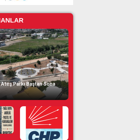
NANLAR
 Ateş Parkı Baştan Sona