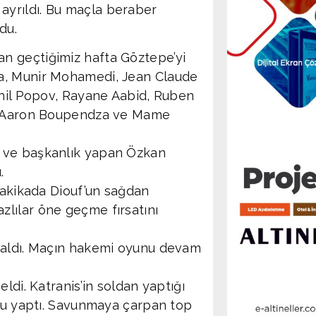
yrıldı. Bu maçla beraber
du.
n geçtiğimiz hafta Göztepe’yi
a, Munir Mohamedi, Jean Claude
ahil Popov, Rayane Aabid, Ruben
a, Aaron Boupendza ve Mame
 ve başkanlık yapan Özkan
.
 dakikada Diouf’un sağdan
lılar öne geçme fırsatını
 kaldı. Maçın hakemi oyunu devam
ldi. Katranis’in soldan yaptığı
unu yaptı. Savunmaya çarpan top