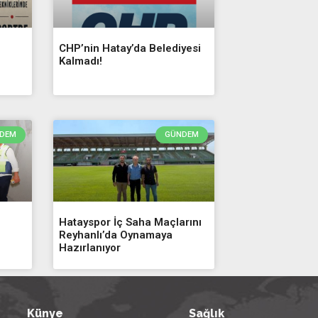
Hatayspor
18
Adana Demirs
19
CHP’nin Hatay’da Belediyesi
Kalmadı!
DEM
GÜNDEM
Hatayspor İç Saha Maçlarını
Reyhanlı’da Oynamaya
Hazırlanıyor
Künye
Sağlık