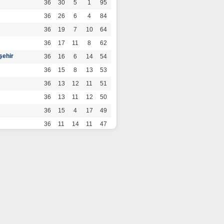
36
30
5
1
95
36
26
6
4
84
36
19
7
10
64
36
17
11
8
62
şehir
36
16
6
14
54
36
15
8
13
53
36
13
12
11
51
36
13
11
12
50
36
15
4
17
49
36
11
14
11
47
36
13
7
16
46
36
12
9
15
45
36
12
9
15
45
36
11
12
13
45
36
12
8
16
44
r
36
9
10
17
37
36
9
8
19
35