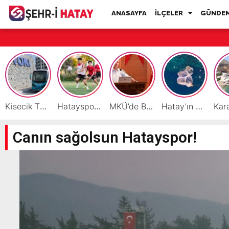
ANASAYFA
İLÇELER
GÜNDE
Kisecik TOKİ’lere Toplu Ulaşım Hizmeti Başladı
Hatayspor’daki büyük kriz gençler için büyük bir fırsat
MKÜ’de BAP ve TÜBİTAK 1001 Projeleri Masaya Yatırıldı
Hatay’ın Deniz ve Sahillerini Kirleten Tesislere Ceza Yağdı!
Canın sağolsun Hatayspor!