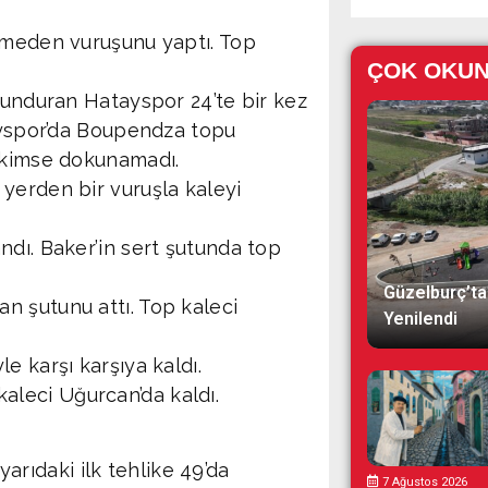
irmeden vuruşunu yaptı. Top
ÇOK OKU
lunduran Hatayspor 24’te bir kez
tayspor’da Boupendza topu
a kimse dokunamadı.
yerden bir vuruşla kaleyi
ndı. Baker’in sert şutunda top
Güzelburç’ta
n şutunu attı. Top kaleci
Yenilendi
e karşı karşıya kaldı.
leci Uğurcan’da kaldı.
 yarıdaki ilk tehlike 49’da
7 Ağustos 2026