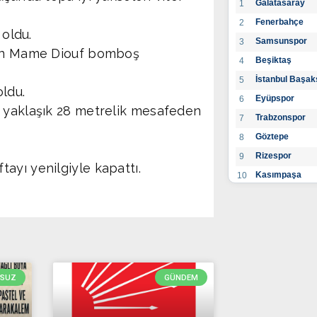
Galatasaray
1
Fenerbahçe
2
 oldu.
Samsunspor
3
ıkan Mame Diouf bomboş
Beşiktaş
4
İstanbul Başak
5
oldu.
Eyüpspor
6
n yaklaşık 28 metrelik mesafeden
Trabzonspor
7
Göztepe
8
Rizespor
9
ayı yenilgiyle kapattı.
Kasımpaşa
10
Konyaspor
11
Gaziantep FK
12
Alanyaspor
13
Kayserispor
14
Antalyaspor
15
RSUZ
GÜNDEM
BB Bodrumspo
16
Sivasspor
17