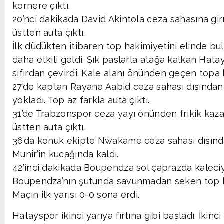
kornere çıktı.
20’nci dakikada David Akintola ceza sahasına g
üstten auta çıktı.
İlk düdükten itibaren top hakimiyetini elinde bu
daha etkili geldi. Şık paslarla atağa kalkan Ha
sıfırdan çevirdi. Kale alanı önünden geçen top
27’de kaptan Rayane Aabid ceza sahası dışından 
yokladı. Top az farkla auta çıktı.
31’de Trabzonspor ceza yayı önünden frikik kaza
üstten auta çıktı.
36’da konuk ekipte Nwakame ceza sahası dışında
Munir’in kucağında kaldı.
42’inci dakikada Boupendza sol çaprazda kaleciyl
Boupendza’nın şutunda savunmadan seken top ka
Maçın ilk yarısı 0-0 sona erdi.
Hatayspor ikinci yarıya fırtına gibi başladı. İkinci