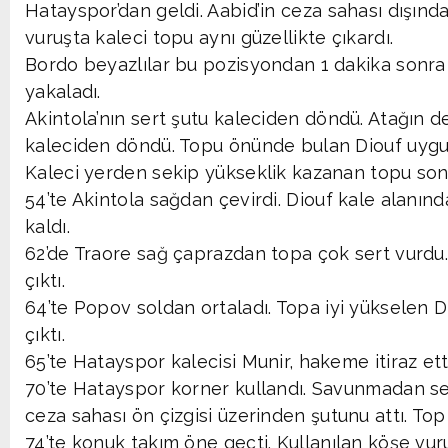
Hatayspor’dan geldi. Aabid’in ceza sahası dışınd
vuruşta kaleci topu aynı güzellikte çıkardı.
Bordo beyazlılar bu pozisyondan 1 dakika sonra 
yakaladı.
Akintola’nın sert şutu kaleciden döndü. Atağın d
kaleciden döndü. Topu önünde bulan Diouf uygu
Kaleci yerden sekip yükseklik kazanan topu son
54’te Akintola sağdan çevirdi. Diouf kale alanın
kaldı.
62’de Traore sağ çaprazdan topa çok sert vurdu.
çıktı.
64’te Popov soldan ortaladı. Topa iyi yükselen D
çıktı.
65’te Hatayspor kalecisi Munir, hakeme itiraz ett
70’te Hatayspor korner kullandı. Savunmadan s
ceza sahası ön çizgisi üzerinden şutunu attı. Top 
74’te konuk takım öne geçti. Kullanılan köşe vur