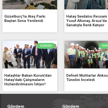
Güzelburç’ta Ateş Parkı
Hatay Sevdalısı Ressam
Baştan Sona Yenilendi
Yusuf Altunay, Arsuz’da
Sanatıyla Renk Katıyor
GÜNDEM
GÜN
Hataylılar Bakan Kurum’dan
Defneli Muhtarlar Atıksu
Hatay’daki Çalışmaların
Tünelini İnceledi
Hızlandırılmasını İstiyor!
Gündem
Gündem