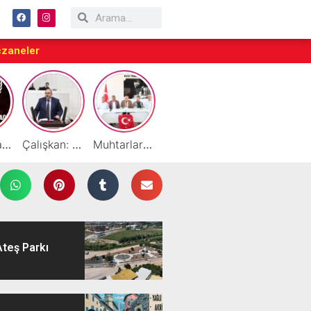
czaneler
Taraftarlar Sessizlik değil ÇÖZÜM istiyor
Çalışkan: “Gazze Elden Gidiyor, Garantörler Daha Ne Bekliyor?”
Muhtarlardan HATSO’ya Ziyaret
Başarılı Akademisyen Fariz Selimli’ye Profesörlük Ünvanı
By Cemil Dondurma Yazın Vazgeçilmez Durağı
Ateş Parkı