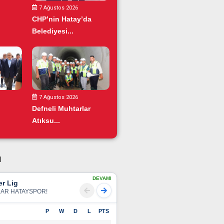
7 Ağustos 2026
CHP’nin Hatay’da
Belediyesi...
7 Ağustos 2026
Defneli Muhtarlar
Atıksu...
u
DEVAMI
r Lig
LAR HATAYSPOR!
P
W
D
L
PTS