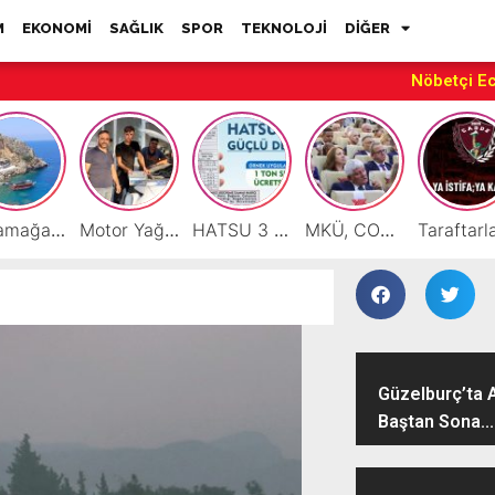
M
EKONOMİ
SAĞLIK
SPOR
TEKNOLOJİ
DİĞER
Nöbetçi E
Karamağara Koyu Doğu Akdeniz’in Turizm Yıldızı Oluyor
Motor Yağı ve Aküde Güvenilir Hizmet Antakya’da Başladı
HATSU 3 İlçede Ağustos Ayı Faturalarında Bir Ton Suyu Ücretsiz Tanımladı
MKÜ, COP31 Hazırlık Sürecinde Bilim Diplomasisine Katkı Sunacak
Güzelburç’ta 
Baştan Sona...