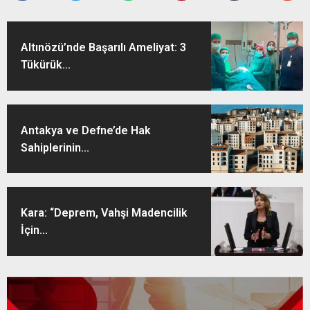
Altınözü’nde Başarılı Ameliyat: 3
Tükürük...
Antakya ve Defne’de Hak
Sahiplerinin...
Kara: “Deprem, Vahşi Madencilik
İçin...