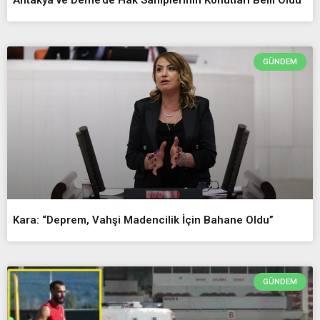
Antakya ve Defne’de Hak Sahiplerinin Konutları Belli Oldu
GÜNDEM
Kara: “Deprem, Vahşi Madencilik İçin Bahane Oldu”
GÜNDEM