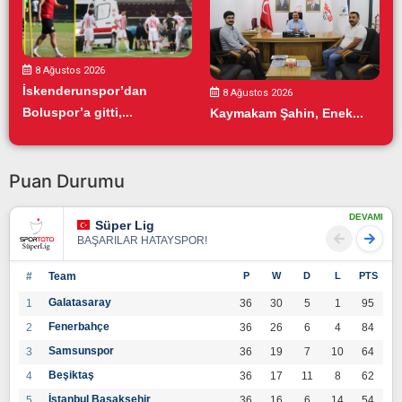
8 Ağustos 2026
İskenderunspor’dan
8 Ağustos 2026
Boluspor’a gitti,...
Kaymakam Şahin, Enek...
Puan Durumu
DEVAMI
Süper Lig
BAŞARILAR HATAYSPOR!
#
Team
P
W
D
L
PTS
Galatasaray
1
36
30
5
1
95
Fenerbahçe
2
36
26
6
4
84
Samsunspor
3
36
19
7
10
64
Beşiktaş
4
36
17
11
8
62
İstanbul Başakşehir
5
36
16
6
14
54