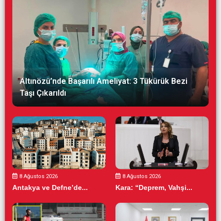
Altınözü’nde Başarılı Ameliyat: 3 Tükürük Bezi
Taşı Çıkarıldı
8 Ağustos 2026
8 Ağustos 2026
Antakya ve Defne’de...
Kara: “Deprem, Vahşi...