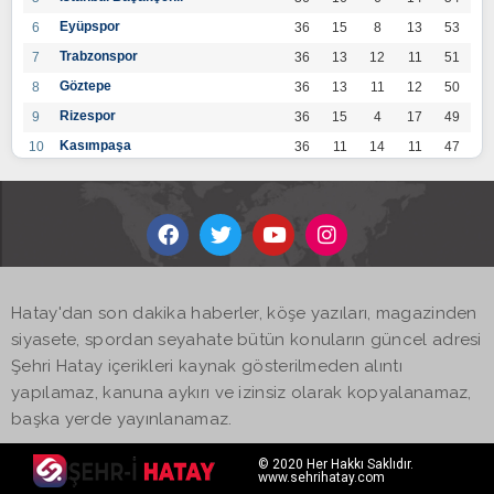
Eyüpspor
6
36
15
8
13
53
Trabzonspor
7
36
13
12
11
51
Göztepe
8
36
13
11
12
50
Rizespor
9
36
15
4
17
49
Kasımpaşa
10
36
11
14
11
47
Konyaspor
11
36
13
7
16
46
Gaziantep FK
12
36
12
9
15
45
Alanyaspor
13
36
12
9
15
45
Kayserispor
14
36
11
12
13
45
Antalyaspor
15
36
12
8
16
44
Hatay'dan son dakika haberler, köşe yazıları, magazinden
BB Bodrumspor
16
36
9
10
17
37
siyasete, spordan seyahate bütün konuların güncel adresi
Sivasspor
17
36
9
8
19
35
Şehri Hatay içerikleri kaynak gösterilmeden alıntı
Hatayspor
18
36
6
8
22
26
yapılamaz, kanuna aykırı ve izinsiz olarak kopyalanamaz,
Adana Demirspor
19
36
3
5
28
14
başka yerde yayınlanamaz.
© 2020 Her Hakkı Saklıdır.
www.sehrihatay.com