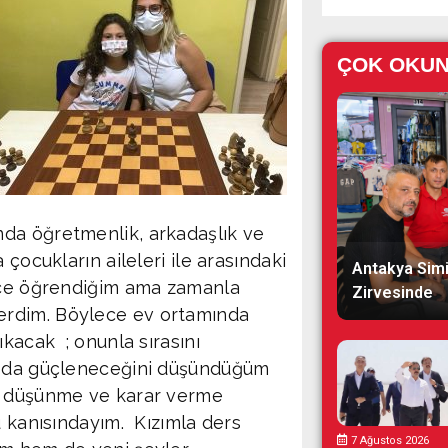
ÇOK OKU
da öğretmenlik, arkadaşlık ve
çocukların aileleri ile arasındaki
Antakya Simi
önce öğrendiğim ama zamanla
Zirvesinde
erdim. Böylece ev ortamında
ıkacak ; onunla sırasını
a da güçleneceğini düşündüğüm
ın düşünme ve karar verme
u kanısındayım. Kızımla ders
7 Ağustos 2026