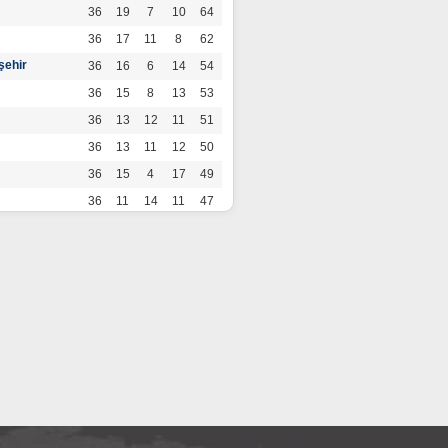
36
19
7
10
64
36
17
11
8
62
şehir
36
16
6
14
54
36
15
8
13
53
36
13
12
11
51
36
13
11
12
50
36
15
4
17
49
36
11
14
11
47
36
13
7
16
46
36
12
9
15
45
36
12
9
15
45
36
11
12
13
45
36
12
8
16
44
r
36
9
10
17
37
36
9
8
19
35
36
6
8
22
26
por
36
3
5
28
14