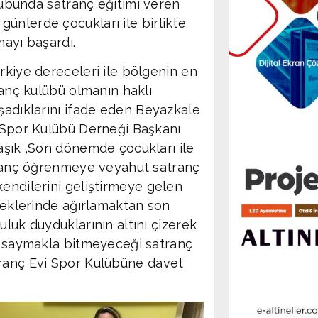
grubunda satranç eğitimi veren
ünlerde çocukları ile birlikte
mayı başardı.
rkiye dereceleri ile bölgenin en
ranç kulübü olmanın haklı
şadıklarını ifade eden Beyazkale
 Spor Kulübü Derneği Başkanı
aşık ,Son dönemde çocukları ile
tranç öğrenmeye veyahut satranç
endilerini geliştirmeye gelen
neklerinde ağırlamaktan son
luk duyduklarının altını çizerek
n saymakla bitmeyeceği satranç
tranç Evi Spor Kulübüne davet