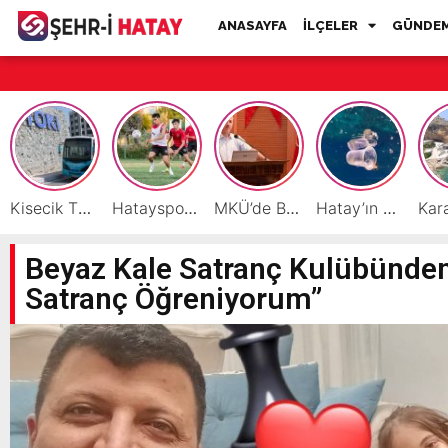
ANASAYFA
İLÇELER
GÜNDE
Kisecik TOKİ’lere Toplu Ulaşım Hizmeti Başladı
Hatayspor’daki büyük kriz gençler için büyük bir fırsat
MKÜ’de BAP ve TÜBİTAK 1001 Projeleri Masaya Yatırıldı
Hatay’ın Deniz ve Sahillerini Kirleten Tesislere Ceza Yağdı!
Beyaz Kale Satranç Kulübünde
Satranç Öğreniyorum”