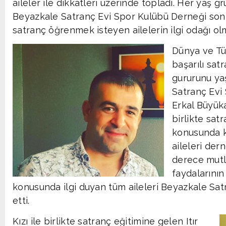
aileler ile dikkatleri üzerinde topladı. Her yaş 
Beyazkale Satranç Evi Spor Kulübü Derneği son g
satranç öğrenmek isteyen ailelerin ilgi odağı ol
Dünya ve Tü
başarılı sat
gururunu ya
Satranç Evi
Erkal Büyük
birlikte sa
konusunda k
aileleri der
derece mutlu
faydalarını
konusunda ilgi duyan tüm aileleri Beyazkale Sa
etti.
Kızı ile birlikte satranç eğitimine gelen Itır