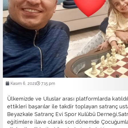
Kasım 6, 2021
7:15 pm
Ülkemizde ve Uluslar arası platformlarda katıld
ettikleri başarılar ile takdir toplayan satranç u
Beyazkale Satranç Evi Spor Kulübü Derneği,Satr
eğitimlere ilave olarak son dönemde Çocuğuml