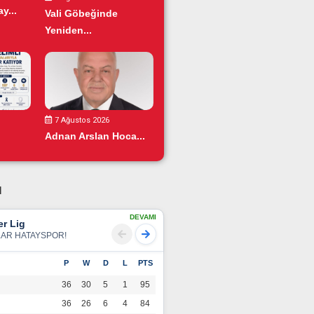
y...
Vali Göbeğinde
Yeniden...
7 Ağustos 2026
Adnan Arslan Hoca...
u
DEVAMI
r Lig
LAR HATAYSPOR!
P
W
D
L
PTS
36
30
5
1
95
36
26
6
4
84