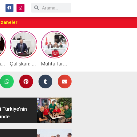
czaneler
Taraftarlar Sessizlik değil ÇÖZÜM istiyor
Çalışkan: “Gazze Elden Gidiyor, Garantörler Daha Ne Bekliyor?”
Muhtarlardan HATSO’ya Ziyaret
Başarılı Akademisyen Fariz Selimli’ye Profesörlük Ünvanı
By Cemil Dondurma Yazın Vazgeçilmez Durağı
 Türkiye’nin
inde