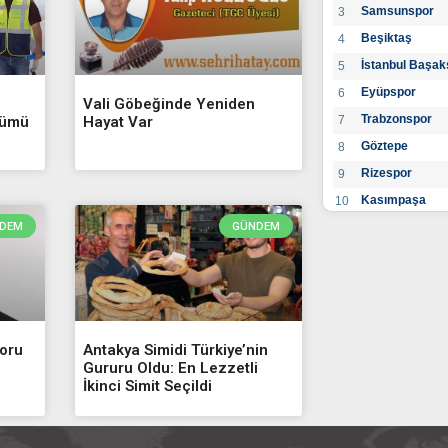
Samsunspor
3
Beşiktaş
4
İstanbul Başak
5
Eyüpspor
6
Vali Göbeğinde Yeniden
Trabzonspor
7
şümü
Hayat Var
Göztepe
8
Rizespor
9
Kasımpaşa
10
Konyaspor
DEM
GÜNDEM
11
Gaziantep FK
12
Alanyaspor
13
Kayserispor
14
Antalyaspor
15
Soru
Antakya Simidi Türkiye’nin
BB Bodrumspo
16
Gururu Oldu: En Lezzetli
İkinci Simit Seçildi
Sivasspor
17
Hatayspor
18
Adana Demirs
19