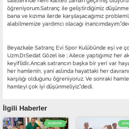
saatlerinde hem kaliteli zaman geçirmiş oluyor
öğreniyorum.Satranç ile geliştirdiğimiz düşün
bana ve kızıma ilerde karşılaşacağımız problemle
alabilmemize yardımcı olacağı inancımdayım.”ded
Beyazkale Satranç Evi Spor Kulübünde eşi ve çocu
Uzm.Dr.Sedat Gözel ise ; Ailece yaptığımız her ak
keyiflidir..Ancak satrancın başka bir yeri var ha
her hamlenin, yani aslında hayattaki her davranış
karşılığı olduğunu öğreniyoruz. Ve sonraki ham
hamleyi çok iyi düşünmeliyiz.”dedi.
İlgili Haberler
GÜNDEM
GÜN