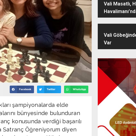
Vali Masatlı, 
Havalimanı’nd
Vali Göbeğind
Var
Facebook
Twitter
WhatsApp
ıkları şampiyonalarda elde
stalarını bünyesinde bulunduran
anç konusunda verdiği başarılı
a Satranç Öğreniyorum diyen