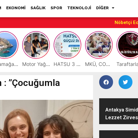
M
EKONOMİ
SAĞLIK
SPOR
TEKNOLOJİ
DİĞER
Nöbetçi E
Karamağara Koyu Doğu Akdeniz’in Turizm Yıldızı Oluyor
Motor Yağı ve Aküde Güvenilir Hizmet Antakya’da Başladı
HATSU 3 İlçede Ağustos Ayı Faturalarında Bir Ton Suyu Ücretsiz Tanımladı
MKÜ, COP31 Hazırlık Sürecinde Bilim Diplomasisine Katkı Sunacak
n : ”Çocuğumla
Antakya Simidi
Lezzet Zirves