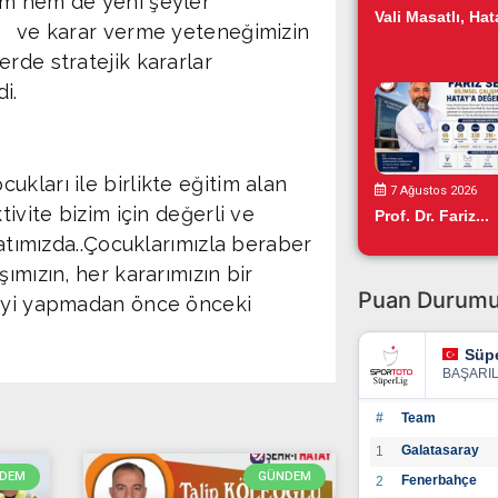
um hem de yeni şeyler
Vali Masatlı, Hata
me ve karar verme yeteneğimizin
rde stratejik kararlar
i.
kları ile birlikte eğitim alan
7 Ağustos 2026
tivite bizim için değerli ve
Prof. Dr. Fariz...
yatımızda..Çocuklarımızla beraber
ımızın, her kararımızın bir
Puan Durum
leyi yapmadan önce önceki
Süpe
BAŞARI
#
Team
Galatasaray
1
DEM
GÜNDEM
Fenerbahçe
2