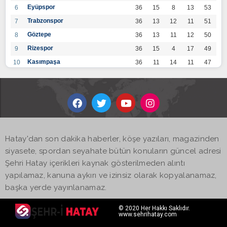
Eyüpspor
6
36
15
8
13
53
Trabzonspor
7
36
13
12
11
51
Göztepe
8
36
13
11
12
50
Rizespor
9
36
15
4
17
49
Kasımpaşa
10
36
11
14
11
47
Konyaspor
11
36
13
7
16
46
Gaziantep FK
12
36
12
9
15
45
Alanyaspor
13
36
12
9
15
45
Kayserispor
14
36
11
12
13
45
Antalyaspor
15
36
12
8
16
44
Hatay'dan son dakika haberler, köşe yazıları, magazinden
BB Bodrumspor
16
36
9
10
17
37
siyasete, spordan seyahate bütün konuların güncel adresi
Sivasspor
17
36
9
8
19
35
Şehri Hatay içerikleri kaynak gösterilmeden alıntı
Hatayspor
18
36
6
8
22
26
yapılamaz, kanuna aykırı ve izinsiz olarak kopyalanamaz,
Adana Demirspor
19
36
3
5
28
14
başka yerde yayınlanamaz.
© 2020 Her Hakkı Saklıdır.
www.sehrihatay.com