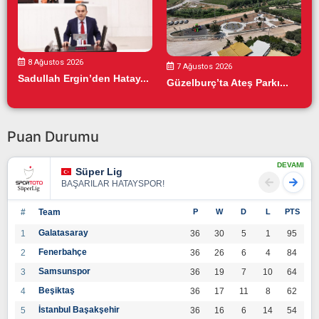
8 Ağustos 2026
7 Ağustos 2026
Sadullah Ergin’den Hatay...
Güzelburç’ta Ateş Parkı...
Puan Durumu
DEVAMI
Süper Lig
BAŞARILAR HATAYSPOR!
#
Team
P
W
D
L
PTS
Galatasaray
1
36
30
5
1
95
Fenerbahçe
2
36
26
6
4
84
Samsunspor
3
36
19
7
10
64
Beşiktaş
4
36
17
11
8
62
İstanbul Başakşehir
5
36
16
6
14
54