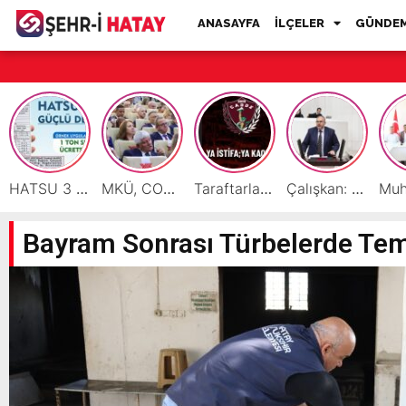
ANASAYFA
İLÇELER
GÜNDE
HATSU 3 İlçede Ağustos Ayı Faturalarında Bir Ton Suyu Ücretsiz Tanımladı
MKÜ, COP31 Hazırlık Sürecinde Bilim Diplomasisine Katkı Sunacak
Taraftarlar Sessizlik değil ÇÖZÜM istiyor
Çalışkan: “Gazze Elden Gidiyor, Garantörler Daha Ne Bekliyor?”
Bayram Sonrası Türbelerde Tem