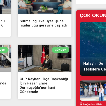
ÇOK OKU
ünü
Sürmelioğlu ve Uysal şube
HK
müdürlüğü görevine başladı
DEM
GÜNDEM
Hatay’ın Deni
Tesislere Ce
CHP Reyhanlı İlçe Başkanlığı
a’da
İçin Hasan Emre
Durmuşoğlu’nun İsmi
Gündemde
6 Ağustos 2026