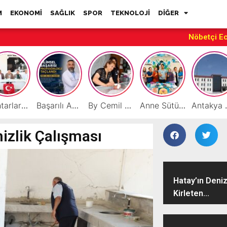
M
EKONOMİ
SAĞLIK
SPOR
TEKNOLOJİ
DİĞER
Nöbetçi E
Muhtarlardan HATSO’ya Ziyaret
Başarılı Akademisyen Fariz Selimli’ye Profesörlük Ünvanı
By Cemil Dondurma Yazın Vazgeçilmez Durağı
Anne Sütüyle Sağlıklı Geleceğe Vurgu “Anne sütü, her bebeğin en doğal hakkıdır”
Antakya MYO’da M
izlik Çalışması
Hatay’ın Deniz
Kirleten...