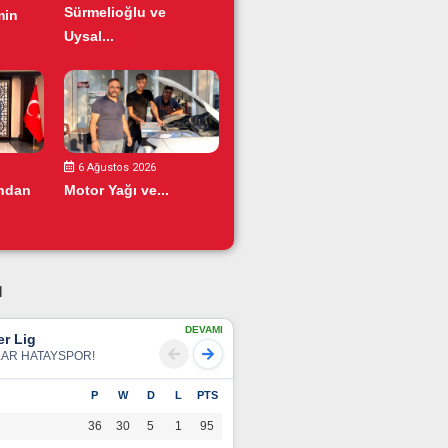
Sürmelioğlu ve
min
Uysal...
6 Ağustos 2026
ından
Motor Yağı ve...
u
DEVAMI
r Lig
LAR HATAYSPOR!
P
W
D
L
PTS
36
30
5
1
95