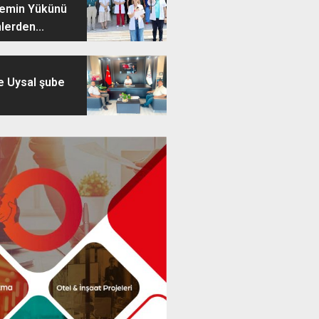
remin Yükünü
lerden...
e Uysal şube