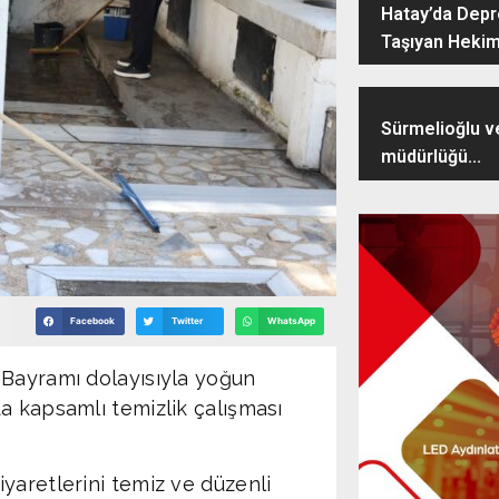
Hatay’da Dep
Taşıyan Hekim
Sürmelioğlu v
müdürlüğü...
Facebook
Twitter
WhatsApp
 Bayramı dolayısıyla yoğun
a kapsamlı temizlik çalışması
yaretlerini temiz ve düzenli