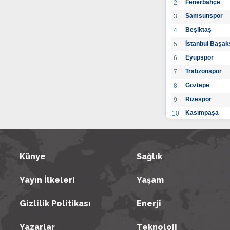
Fenerbahçe
2
Samsunspor
3
Beşiktaş
4
İstanbul Başak
5
Eyüpspor
6
Trabzonspor
7
Göztepe
8
Rizespor
9
Kasımpaşa
10
Konyaspor
11
Gaziantep FK
12
Alanyaspor
Künye
Sağlık
13
Kayserispor
14
Yayın İlkeleri
Yaşam
Antalyaspor
15
BB Bodrumspo
16
Gizlilik Politikası
Enerji
Sivasspor
17
Hatayspor
18
Yazarlar
Teknoloji