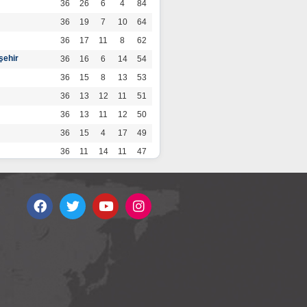
36
26
6
4
84
36
19
7
10
64
36
17
11
8
62
şehir
36
16
6
14
54
36
15
8
13
53
36
13
12
11
51
36
13
11
12
50
36
15
4
17
49
36
11
14
11
47
36
13
7
16
46
36
12
9
15
45
36
12
9
15
45
36
11
12
13
45
36
12
8
16
44
r
36
9
10
17
37
36
9
8
19
35
36
6
8
22
26