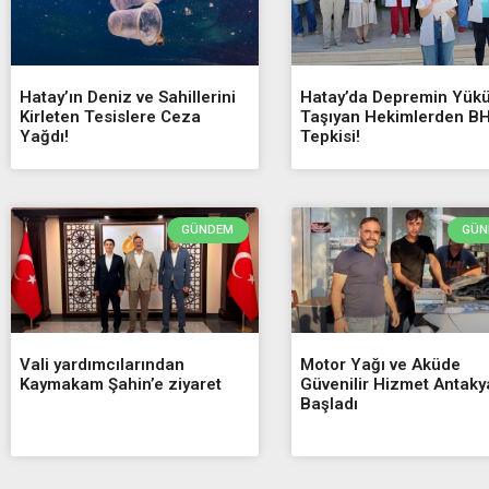
Hatay’ın Deniz ve Sahillerini
Hatay’da Depremin Yük
Kirleten Tesislere Ceza
Taşıyan Hekimlerden B
Yağdı!
Tepkisi!
GÜNDEM
GÜN
Vali yardımcılarından
Motor Yağı ve Aküde
Kaymakam Şahin’e ziyaret
Güvenilir Hizmet Antaky
Başladı