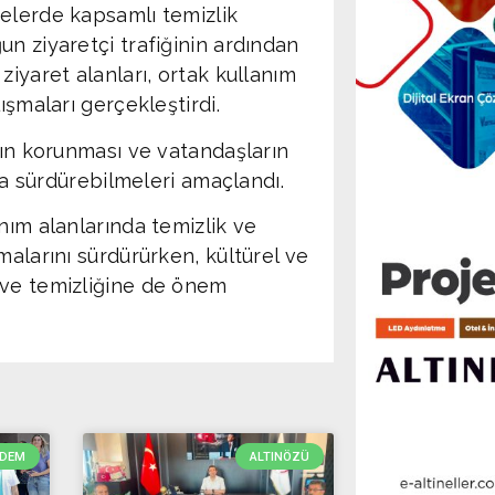
elerde kapsamlı temizlik
n ziyaretçi trafiğinin ardından
ziyaret alanları, ortak kullanım
ışmaları gerçekleştirdi.
nın korunması ve vatandaşların
mda sürdürebilmeleri amaçlandı.
nım alanlarında temizlik ve
malarını sürdürürken, kültürel ve
 ve temizliğine de önem
DEM
ALTINÖZÜ