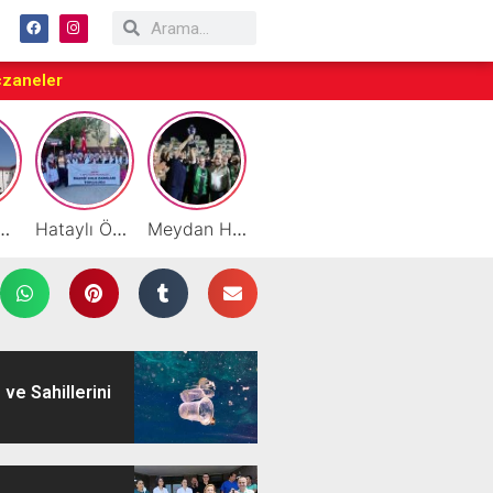
czaneler
eslekler Uygulamanın İçinde Öğreniliyor
Hataylı Öğretmenler, Macaristan’da Türkiye’yi Temsil Etti
Meydan Hacıoğlu Baharat Şampiyonluk İpini Göğüsledi
Selma Sönmez Girişimci Kadınlarla Birlikte Kömbe Yaptı
Favori Geldi, Şampiyon Gitti: Kupa Medeniyetlerspor’un!
 ve Sahillerini