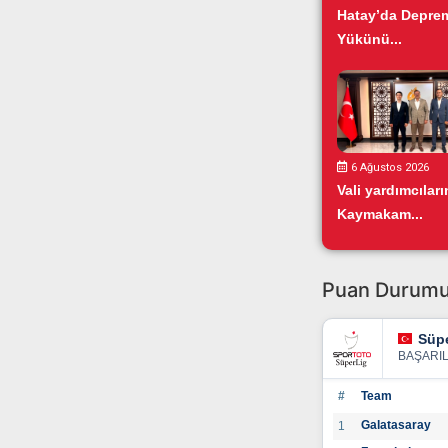
Hatay’da Depre
Yükünü...
6 Ağustos 2026
Vali yardımcılar
Kaymakam...
Puan Durum
Süpe
BAŞARI
#
Team
Galatasaray
1