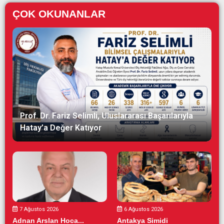
ÇOK OKUNANLAR
Prof. Dr. Fariz Selimli, Uluslararası Başarılarıyla
Hatay’a Değer Katıyor
7 Ağustos 2026
6 Ağustos 2026
Adnan Arslan Hoca...
Antakya Simidi