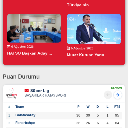
Türkiye’nin...
6 Ağustos 2026
6 Ağustos 2026
HATSO Başkan Adayı...
Murat Kurum: Yarın...
Puan Durumu
DEVAMI
Süper Lig
BAŞARILAR HATAYSPOR!
#
Team
P
W
D
L
PTS
Galatasaray
1
36
30
5
1
95
Fenerbahçe
2
36
26
6
4
84