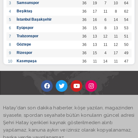
Samsunspor
3
36
19
7
10
64
Beşiktaş
4
36
17
11
8
62
İstanbul Başakşehir
5
36
16
6
14
54
Eyüpspor
6
36
15
8
13
53
Trabzonspor
7
36
13
12
11
51
Göztepe
8
36
13
11
12
50
Rizespor
9
36
15
4
17
49
Kasımpaşa
10
36
11
14
11
47
Konyaspor
11
36
13
7
16
46
Gaziantep FK
12
36
12
9
15
45
Alanyaspor
13
36
12
9
15
45
Kayserispor
14
36
11
12
13
45
Antalyaspor
15
36
12
8
16
44
Hatay'dan son dakika haberler, köşe yazıları, magazinden
BB Bodrumspor
16
36
9
10
17
37
siyasete, spordan seyahate bütün konuların güncel adresi
Sivasspor
17
36
9
8
19
35
Şehri Hatay içerikleri kaynak gösterilmeden alıntı
Hatayspor
18
36
6
8
22
26
yapılamaz, kanuna aykırı ve izinsiz olarak kopyalanamaz,
Adana Demirspor
19
36
3
5
28
14
başka yerde yayınlanamaz.