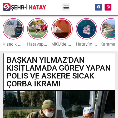
Kisecik TOKİ’lere Toplu Ulaşım Hizmeti Başladı
Hatayspor’daki büyük kriz gençler için büyük bir fırsat
MKÜ’de BAP ve TÜBİTAK 1001 Projeleri Masaya Yatırıldı
Hatay’ın Deniz ve Sahillerini Kirleten Tesislere Ceza Yağdı!
Ka
BAŞKAN YILMAZ’DAN
KISITLAMADA GÖREV YAPAN
POLİS VE ASKERE SICAK
ÇORBA İKRAMI