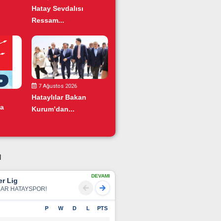
Hatay Sevdalısı
Ressam...
7 Ağustos 2026
Hataylılar Bakan
da
Kurum’dan...
u
DEVAMI
r Lig
LAR HATAYSPOR!
P
W
D
L
PTS