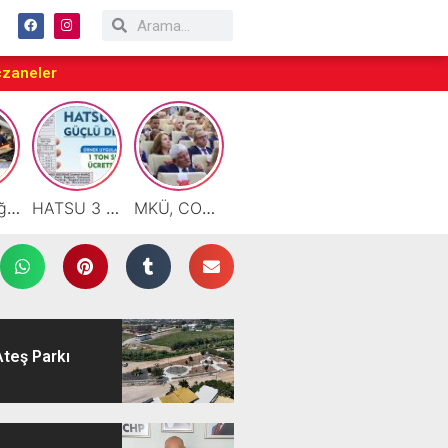
czaneler
Motor Yağı ve Aküde Güvenilir Hizmet Antakya’da Başladı
HATSU 3 İlçede Ağustos Ayı Faturalarında Bir Ton Suyu Ücretsiz Tanımladı
MKÜ, COP31 Hazırlık Sürecinde Bilim Diplomasisine Katkı Sunacak
Taraftarlar Sessizlik değil ÇÖZÜM istiyor
Çalışkan: “Gazze Elden Gidiyor, Garantörler Daha Ne Bekliyor?”
Ateş Parkı