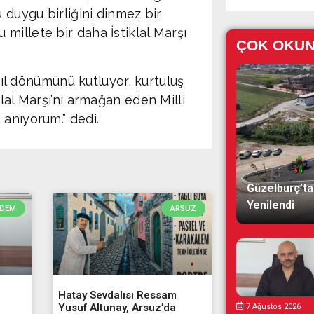
 duygu birliğini dinmez bir
millete bir daha İstiklal Marşı
ÇOK OKU
 yıl dönümünü kutluyor, kurtuluş
lal Marşı’nı armağan eden Milli
 anıyorum.” dedi.
Güzelburç’ta
Yenilendi
DEM
ARSUZ
Hatay Sevdalısı Ressam
Yusuf Altunay, Arsuz’da
7 Ağustos 2026