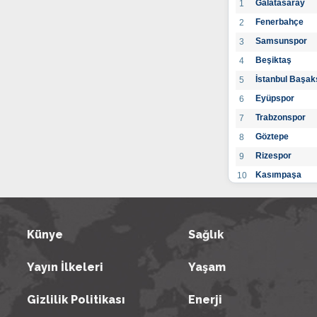
Galatasaray
1
Fenerbahçe
2
Samsunspor
3
Beşiktaş
4
İstanbul Başak
5
Eyüpspor
6
Trabzonspor
7
Göztepe
8
Rizespor
9
Kasımpaşa
10
Konyaspor
11
Gaziantep FK
12
Alanyaspor
Künye
Sağlık
13
Kayserispor
14
Yayın İlkeleri
Yaşam
Antalyaspor
15
BB Bodrumspo
16
Gizlilik Politikası
Enerji
Sivasspor
17