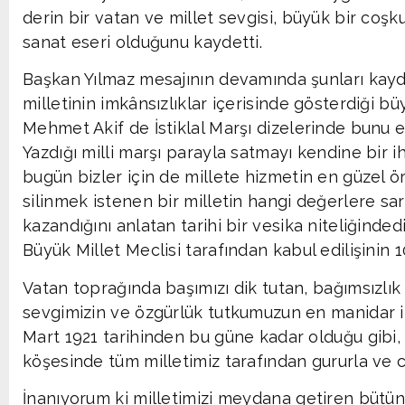
derin bir vatan ve millet sevgisi, büyük bir coşku
sanat eseri olduğunu kaydetti.
Başkan Yılmaz mesajının devamında şunları kaydett
milletinin imkânsızlıklar içerisinde gösterdiği b
Mehmet Akif de İstiklal Marşı dizelerinde bunu en
Yazdığı milli marşı parayla satmayı kendine bir
bugün bizler için de millete hizmetin en güzel ör
silinmek istenen bir milletin hangi değerlere sar
kazandığını anlatan tarihi bir vesika niteliğindedir
Büyük Millet Meclisi tarafından kabul edilişinin 
Vatan toprağında başımızı dik tutan, bağımsızlı
sevgimizin ve özgürlük tutkumuzun en manidar ifa
Mart 1921 tarihinden bu güne kadar olduğu gibi
köşesinde tüm milletimiz tarafından gururla ve 
İnanıyorum ki milletimizi meydana getiren bütün