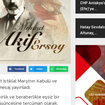
CHP Antakya’d
(Efe)’ye...
Hatay Sevdalı
Altunay,...
Facebook
Twitter
WhatsApp
 İstiklal Marşı’nın Kabulü ve
esaj yayınladı.
birlik ve beraberlikle eşsiz bir
düşüncesine tercüman olarak,