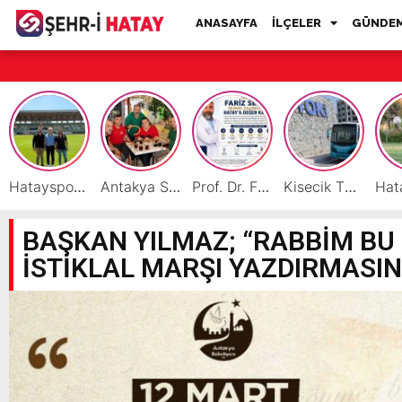
ANASAYFA
İLÇELER
GÜNDE
Hatayspor İç Saha Maçlarını Reyhanlı’da Oynamaya Hazırlanıyor
Antakya Simidi Türkiye’nin Lezzet Zirvesinde
Prof. Dr. Fariz Selimli, Uluslararası Başarılarıyla Hatay’a Değer Katıyor
Kisecik TOKİ’lere Toplu Ulaşım Hizmeti Başladı
BAŞKAN YILMAZ; “RABBİM BU 
İSTİKLAL MARŞI YAZDIRMASI