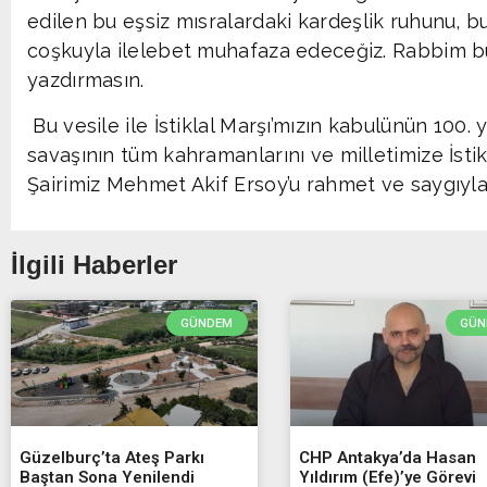
edilen bu eşsiz mısralardaki kardeşlik ruhunu, bu
coşkuyla ilelebet muhafaza edeceğiz. Rabbim bu 
yazdırmasın.
Bu vesile ile İstiklal Marşı’mızın kabulünün 100.
savaşının tüm kahramanlarını ve milletimize İstik
Şairimiz Mehmet Akif Ersoy’u rahmet ve saygıyla
İlgili Haberler
GÜNDEM
GÜN
Güzelburç’ta Ateş Parkı
CHP Antakya’da Hasan
Baştan Sona Yenilendi
Yıldırım (Efe)’ye Görevi