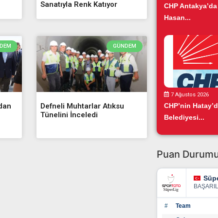
Sanatıyla Renk Katıyor
CHP Antakya’da
Hasan...
DEM
GÜNDEM
7 Ağustos 2026
’dan
Defneli Muhtarlar Atıksu
CHP’nin Hatay’
Tünelini İnceledi
Belediyesi...
Puan Durum
Süpe
BAŞARI
#
Team