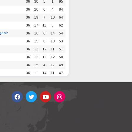
36
30
5
1
95
36
26
6
4
84
36
19
7
10
64
36
17
11
8
62
şehir
36
16
6
14
54
36
15
8
13
53
36
13
12
11
51
36
13
11
12
50
36
15
4
17
49
36
11
14
11
47
36
13
7
16
46
36
12
9
15
45
36
12
9
15
45
36
11
12
13
45
36
12
8
16
44
r
36
9
10
17
37
36
9
8
19
35