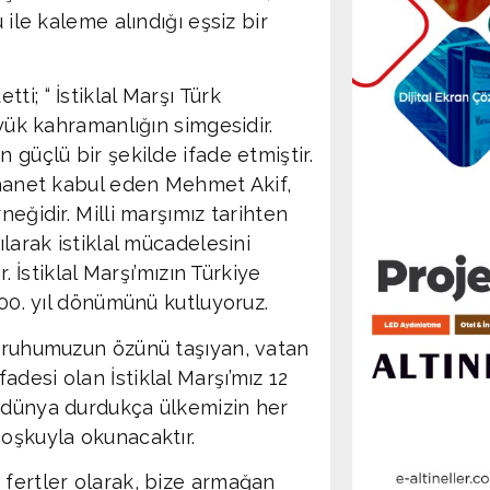
 ile kaleme alındığı eşsiz bir
i; “ İstiklal Marşı Türk
üyük kahramanlığın simgesidir.
 güçlü bir şekilde ifade etmiştir.
 ihanet kabul eden Mehmet Akif,
neğidir. Milli marşımız tarihten
ılarak istiklal mücadelesini
. İstiklal Marşı’mızın Türkiye
100. yıl dönümünü kutluyoruz.
k ruhumuzun özünü taşıyan, vatan
desi olan İstiklal Marşı’mız 12
, dünya durdukça ülkemizin her
coşkuyla okunacaktır.
 fertler olarak, bize armağan