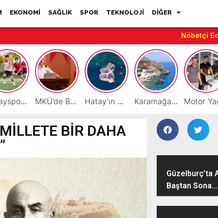
M
EKONOMİ
SAĞLIK
SPOR
TEKNOLOJİ
DİĞER
Nöbetçi E
Hatayspor’daki büyük kriz gençler için büyük bir fırsat
MKÜ’de BAP ve TÜBİTAK 1001 Projeleri Masaya Yatırıldı
Hatay’ın Deniz ve Sahillerini Kirleten Tesislere Ceza Yağdı!
Karamağara Koyu Doğu Akdeniz’in Turizm Yıldızı Oluyor
MİLLETE BİR DAHA
N”
Güzelburç’ta 
Baştan Sona...