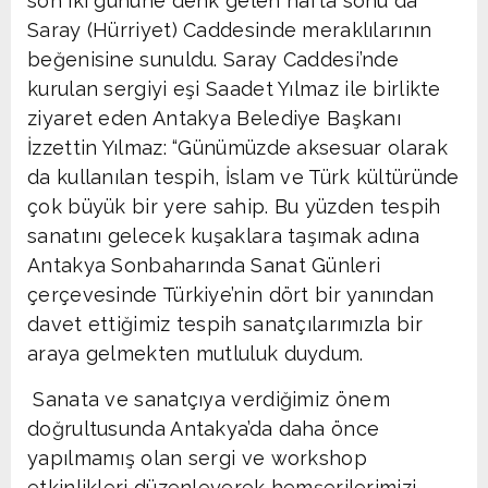
son iki gününe denk gelen hafta sonu da
Saray (Hürriyet) Caddesinde meraklılarının
beğenisine sunuldu. Saray Caddesi’nde
kurulan sergiyi eşi Saadet Yılmaz ile birlikte
ziyaret eden Antakya Belediye Başkanı
İzzettin Yılmaz: “Günümüzde aksesuar olarak
da kullanılan tespih, İslam ve Türk kültüründe
çok büyük bir yere sahip. Bu yüzden tespih
sanatını gelecek kuşaklara taşımak adına
Antakya Sonbaharında Sanat Günleri
çerçevesinde Türkiye’nin dört bir yanından
davet ettiğimiz tespih sanatçılarımızla bir
araya gelmekten mutluluk duydum.
Sanata ve sanatçıya verdiğimiz önem
doğrultusunda Antakya’da daha önce
yapılmamış olan sergi ve workshop
etkinlikleri düzenleyerek hemşerilerimizi