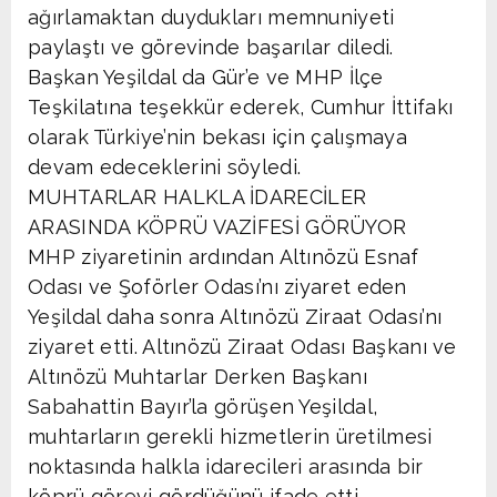
ağırlamaktan duydukları memnuniyeti
paylaştı ve görevinde başarılar diledi.
Başkan Yeşildal da Gür’e ve MHP İlçe
Teşkilatına teşekkür ederek, Cumhur İttifakı
olarak Türkiye’nin bekası için çalışmaya
devam edeceklerini söyledi.
MUHTARLAR HALKLA İDARECİLER
ARASINDA KÖPRÜ VAZİFESİ GÖRÜYOR
MHP ziyaretinin ardından Altınözü Esnaf
Odası ve Şoförler Odası’nı ziyaret eden
Yeşildal daha sonra Altınözü Ziraat Odası’nı
ziyaret etti. Altınözü Ziraat Odası Başkanı ve
Altınözü Muhtarlar Derken Başkanı
Sabahattin Bayır’la görüşen Yeşildal,
muhtarların gerekli hizmetlerin üretilmesi
noktasında halkla idarecileri arasında bir
köprü görevi gördüğünü ifade etti.