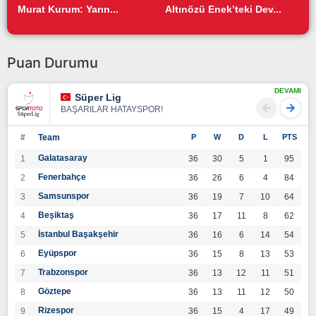
Murat Kurum: Yarın...
Altınözü Enek’teki Dev...
Puan Durumu
DEVAMI
Süper Lig
BAŞARILAR HATAYSPOR!
#
Team
P
W
D
L
PTS
Galatasaray
1
36
30
5
1
95
Fenerbahçe
2
36
26
6
4
84
Samsunspor
3
36
19
7
10
64
Beşiktaş
4
36
17
11
8
62
İstanbul Başakşehir
5
36
16
6
14
54
Eyüpspor
6
36
15
8
13
53
Trabzonspor
7
36
13
12
11
51
Göztepe
8
36
13
11
12
50
Rizespor
9
36
15
4
17
49