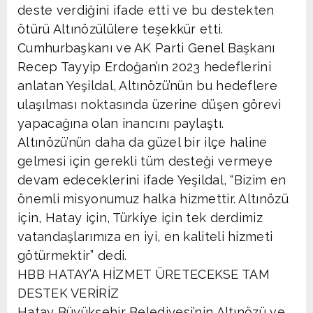
deste verdiğini ifade etti ve bu destekten
ötürü Altınözülülere teşekkür etti.
Cumhurbaşkanı ve AK Parti Genel Başkanı
Recep Tayyip Erdoğan’ın 2023 hedeflerini
anlatan Yeşildal, Altınözü’nün bu hedeflere
ulaşılması noktasında üzerine düşen görevi
yapacağına olan inancını paylaştı.
Altınözü’nün daha da güzel bir ilçe haline
gelmesi için gerekli tüm desteği vermeye
devam edeceklerini ifade Yeşildal, “Bizim en
önemli misyonumuz halka hizmettir. Altınözü
için, Hatay için, Türkiye için tek derdimiz
vatandaşlarımıza en iyi, en kaliteli hizmeti
götürmektir” dedi.
HBB HATAY’A HİZMET ÜRETECEKSE TAM
DESTEK VERİRİZ
Hatay Büyükşehir Belediyesi’nin Altınözü ve