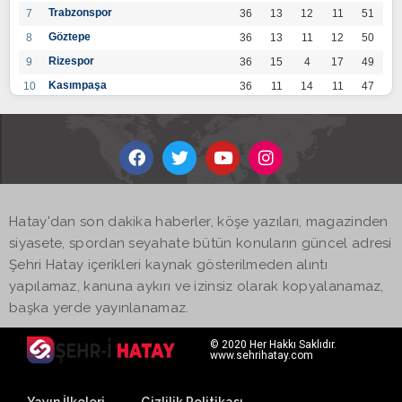
Trabzonspor
7
36
13
12
11
51
Göztepe
8
36
13
11
12
50
Rizespor
9
36
15
4
17
49
Kasımpaşa
10
36
11
14
11
47
Konyaspor
11
36
13
7
16
46
Gaziantep FK
12
36
12
9
15
45
Alanyaspor
13
36
12
9
15
45
Kayserispor
14
36
11
12
13
45
Antalyaspor
15
36
12
8
16
44
Hatay'dan son dakika haberler, köşe yazıları, magazinden
BB Bodrumspor
16
36
9
10
17
37
siyasete, spordan seyahate bütün konuların güncel adresi
Sivasspor
17
36
9
8
19
35
Şehri Hatay içerikleri kaynak gösterilmeden alıntı
Hatayspor
18
36
6
8
22
26
yapılamaz, kanuna aykırı ve izinsiz olarak kopyalanamaz,
Adana Demirspor
19
36
3
5
28
14
başka yerde yayınlanamaz.
© 2020 Her Hakkı Saklıdır.
www.sehrihatay.com
Yayın İlkeleri
Gizlilik Politikası