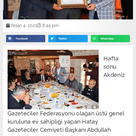
Nisan 4, 2021
8:44 pm
Facebook
Twitter
WhatsApp
Hafta
sonu
Akdeniz
Gazeteciler Federasyonu olağan üstü genel
kuruluna ev sahipliği yapan Hatay
Gazeteciler Cemiyeti Başkanı Abdullah