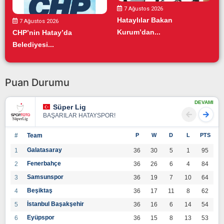
7 Ağustos 2026
Hataylılar Bakan
7 Ağustos 2026
Kurum’dan...
CHP’nin Hatay’da
Belediyesi...
Puan Durumu
DEVAMI
Süper Lig
BAŞARILAR HATAYSPOR!
#
Team
P
W
D
L
PTS
Galatasaray
1
36
30
5
1
95
Fenerbahçe
2
36
26
6
4
84
Samsunspor
3
36
19
7
10
64
Beşiktaş
4
36
17
11
8
62
İstanbul Başakşehir
5
36
16
6
14
54
Eyüpspor
6
36
15
8
13
53