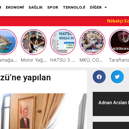
M
EKONOMİ
SAĞLIK
SPOR
TEKNOLOJİ
DİĞER
Nöbetçi E
Karamağara Koyu Doğu Akdeniz’in Turizm Yıldızı Oluyor
Motor Yağı ve Aküde Güvenilir Hizmet Antakya’da Başladı
HATSU 3 İlçede Ağustos Ayı Faturalarında Bir Ton Suyu Ücretsiz Tanımladı
MKÜ, COP31 Hazırlık Sürecinde Bilim Diplomasisine Katkı Sunacak
özü’ne yapılan
Adnan Arslan H