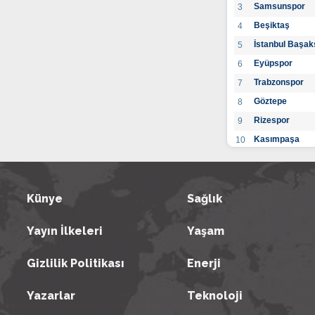
Samsunspor
3
Beşiktaş
4
İstanbul Başak
5
Eyüpspor
6
Trabzonspor
7
Göztepe
8
Rizespor
9
Kasımpaşa
10
Konyaspor
11
Gaziantep FK
12
Alanyaspor
Künye
Sağlık
13
Kayserispor
14
Yayın İlkeleri
Yaşam
Antalyaspor
15
BB Bodrumspo
16
Gizlilik Politikası
Enerji
Sivasspor
17
Hatayspor
18
Yazarlar
Teknoloji
Adana Demirs
19