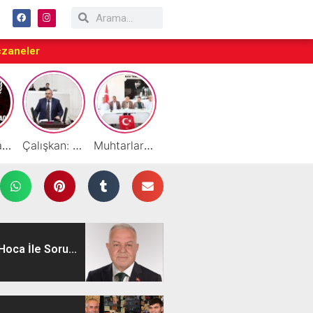
czaneler
Taraftarlar Sessizlik değil ÇÖZÜM istiyor
Çalışkan: “Gazze Elden Gidiyor, Garantörler Daha Ne Bekliyor?”
Muhtarlardan HATSO’ya Ziyaret
Başarılı Akademisyen Fariz Selimli’ye Profesörlük Ünvanı
By Cemil Dondurma Yazın Vazgeçilmez Durağı
oca İle Soru...