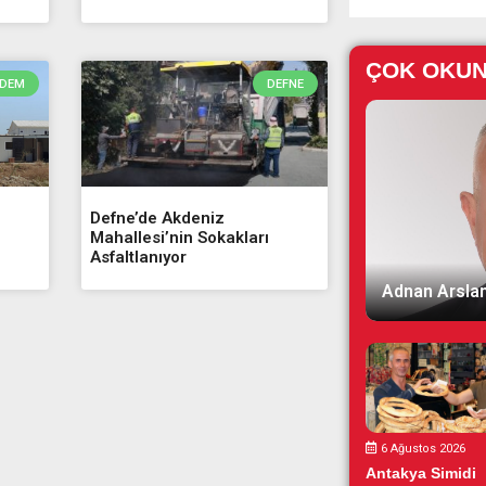
ÇOK OKU
DEM
DEFNE
Defne’de Akdeniz
Mahallesi’nin Sokakları
Asfaltlanıyor
Adnan Arslan
6 Ağustos 2026
Antakya Simidi