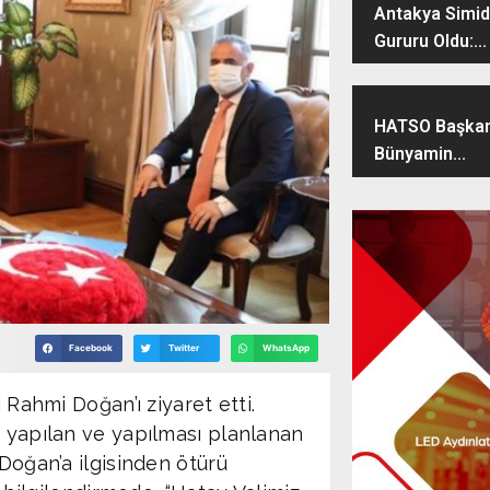
Antakya Simidi
Gururu Oldu:...
HATSO Başkan
Bünyamin...
Facebook
Twitter
WhatsApp
 Rahmi Doğan’ı ziyaret etti.
 yapılan ve yapılması planlanan
 Doğan’a ilgisinden ötürü