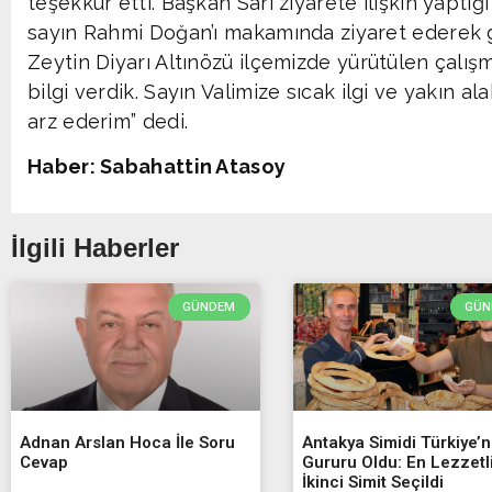
teşekkür etti. Başkan Sarı ziyarete ilişkin yaptığ
sayın Rahmi Doğan’ı makamında ziyaret ederek g
Zeytin Diyarı Altınözü ilçemizde yürütülen çalış
bilgi verdik. Sayın Valimize sıcak ilgi ve yakın a
arz ederim” dedi.
Haber: Sabahattin Atasoy
İlgili Haberler
GÜNDEM
GÜN
Adnan Arslan Hoca İle Soru
Antakya Simidi Türkiye’n
Cevap
Gururu Oldu: En Lezzetl
İkinci Simit Seçildi