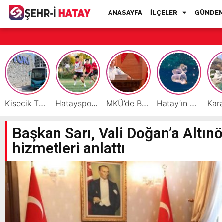
ANASAYFA
İLÇELER
GÜNDE
Kisecik TOKİ’lere Toplu Ulaşım Hizmeti Başladı
Hatayspor’daki büyük kriz gençler için büyük bir fırsat
MKÜ’de BAP ve TÜBİTAK 1001 Projeleri Masaya Yatırıldı
Hatay’ın Deniz ve Sahillerini Kirleten Tesislere Ceza Yağdı!
Başkan Sarı, Vali Doğan’a Altın
hizmetleri anlattı