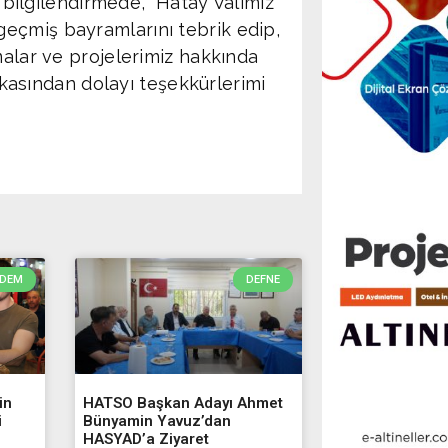
ı bilgilendirmede, “Hatay Valimiz
eçmiş bayramlarını tebrik edip,
malar ve projelerimiz hakkında
lakasından dolayı teşekkürlerimi
DEM
DEFNE
in
HATSO Başkan Adayı Ahmet
i
Bünyamin Yavuz’dan
HASYAD’a Ziyaret