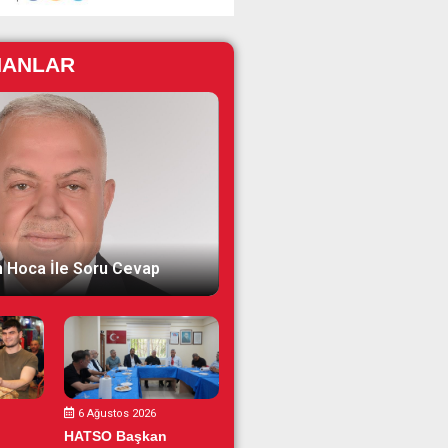
NANLAR
 Hoca İle Soru Cevap
6 Ağustos 2026
HATSO Başkan