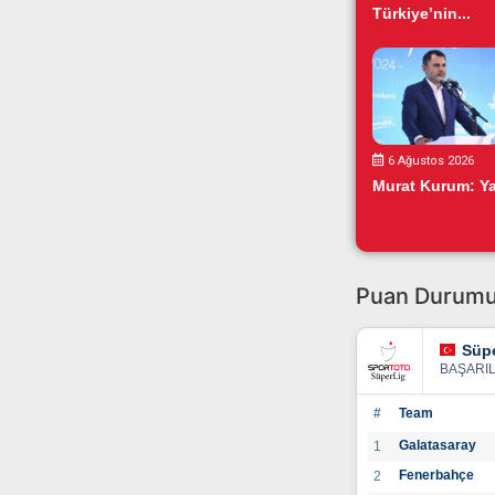
Türkiye’nin...
6 Ağustos 2026
Murat Kurum: Yar
Puan Durum
Süpe
BAŞARI
#
Team
Galatasaray
1
Fenerbahçe
2