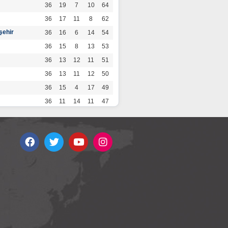
36
19
7
10
64
36
17
11
8
62
şehir
36
16
6
14
54
36
15
8
13
53
36
13
12
11
51
36
13
11
12
50
36
15
4
17
49
36
11
14
11
47
36
13
7
16
46
36
12
9
15
45
36
12
9
15
45
36
11
12
13
45
36
12
8
16
44
r
36
9
10
17
37
36
9
8
19
35
36
6
8
22
26
por
36
3
5
28
14