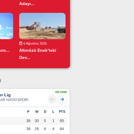
Adayı...
6 Ağustos 2026
ın...
Altınözü Enek’teki
Dev...
u
DEVAMI
r Lig
LAR HATAYSPOR!
P
W
D
L
PTS
36
30
5
1
95
36
26
6
4
84