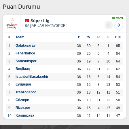
Puan Durumu
DEVAMI
Süper Lig
BAŞARILAR HATAYSPOR!
#
Team
P
W
D
L
PTS
Galatasaray
1
36
30
5
1
95
Fenerbahçe
2
36
26
6
4
84
Samsunspor
3
36
19
7
10
64
Beşiktaş
4
36
17
11
8
62
İstanbul Başakşehir
5
36
16
6
14
54
Eyüpspor
6
36
15
8
13
53
Trabzonspor
7
36
13
12
11
51
Göztepe
8
36
13
11
12
50
Rizespor
9
36
15
4
17
49
Kasımpaşa
10
36
11
14
11
47
Konyaspor
11
36
13
7
16
46