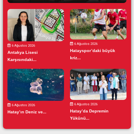
6 Ağustos 2026
6 Ağustos 2026
Hatayspor’daki büyük
Antakya Lisesi
kriz...
Karşısındaki...
6 Ağustos 2026
6 Ağustos 2026
Hatay’da Depremin
Hatay’ın Deniz ve...
Yükünü...