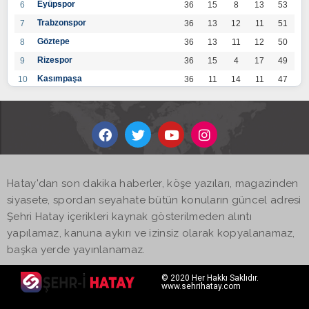
Eyüpspor
6
36
15
8
13
53
Trabzonspor
7
36
13
12
11
51
Göztepe
8
36
13
11
12
50
Rizespor
9
36
15
4
17
49
Kasımpaşa
10
36
11
14
11
47
Konyaspor
11
36
13
7
16
46
Gaziantep FK
12
36
12
9
15
45
Alanyaspor
13
36
12
9
15
45
Kayserispor
14
36
11
12
13
45
Antalyaspor
15
36
12
8
16
44
Hatay'dan son dakika haberler, köşe yazıları, magazinden
BB Bodrumspor
16
36
9
10
17
37
siyasete, spordan seyahate bütün konuların güncel adresi
Sivasspor
17
36
9
8
19
35
Şehri Hatay içerikleri kaynak gösterilmeden alıntı
Hatayspor
18
36
6
8
22
26
yapılamaz, kanuna aykırı ve izinsiz olarak kopyalanamaz,
Adana Demirspor
19
36
3
5
28
14
başka yerde yayınlanamaz.
© 2020 Her Hakkı Saklıdır.
www.sehrihatay.com