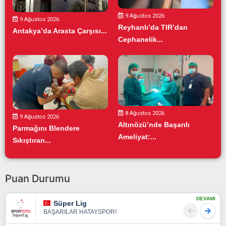
9 Ağustos 2026
9 Ağustos 2026
Reyhanlı’da TIR’dan
Antakya’da Arasta Çarşısı...
Cephanelik...
8 Ağustos 2026
9 Ağustos 2026
Altınözü’nde Başarılı
Parmağını Blendere
Ameliyat:...
Sıkıştıran...
Puan Durumu
DEVAMI
Süper Lig
BAŞARILAR HATAYSPOR!