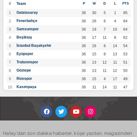
#
Team
P
W
D
L
PTS
Galatasaray
1
36
30
5
1
95
Fenerbahçe
2
36
26
6
4
84
Samsunspor
3
36
19
7
10
64
Beşiktaş
4
36
17
11
8
62
İstanbul Başakşehir
5
36
16
6
14
54
Eyüpspor
6
36
15
8
13
53
Trabzonspor
7
36
13
12
11
51
Göztepe
8
36
13
11
12
50
Rizespor
9
36
15
4
17
49
Kasımpaşa
10
36
11
14
11
47
Konyaspor
11
36
13
7
16
46
Gaziantep FK
12
36
12
9
15
45
Alanyaspor
13
36
12
9
15
45
Kayserispor
14
36
11
12
13
45
Antalyaspor
15
36
12
8
16
44
Hatay'dan son dakika haberler, köşe yazıları, magazinden
BB Bodrumspor
16
36
9
10
17
37