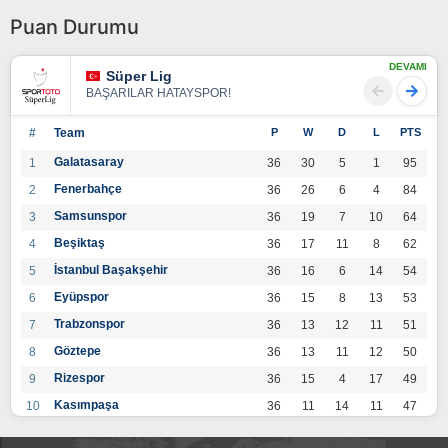
Puan Durumu
DEVAMI
Süper Lig
BAŞARILAR HATAYSPOR!
#
Team
P
W
D
L
PTS
Galatasaray
1
36
30
5
1
95
Fenerbahçe
2
36
26
6
4
84
Samsunspor
3
36
19
7
10
64
Beşiktaş
4
36
17
11
8
62
İstanbul Başakşehir
5
36
16
6
14
54
Eyüpspor
6
36
15
8
13
53
Trabzonspor
7
36
13
12
11
51
Göztepe
8
36
13
11
12
50
Rizespor
9
36
15
4
17
49
Kasımpaşa
10
36
11
14
11
47
Konyaspor
11
36
13
7
16
46