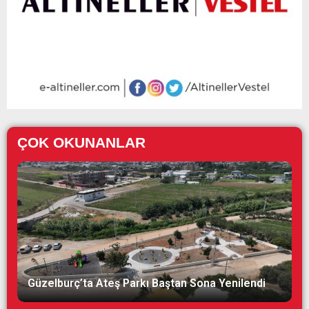
ÇOK OKUNANLAR
Güzelburç’ta Ateş Parkı Baştan Sona Yenilendi