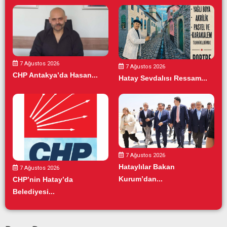
7 Ağustos 2026
7 Ağustos 2026
CHP Antakya’da Hasan...
Hatay Sevdalısı Ressam...
7 Ağustos 2026
Hataylılar Bakan
7 Ağustos 2026
Kurum’dan...
CHP’nin Hatay’da
Belediyesi...