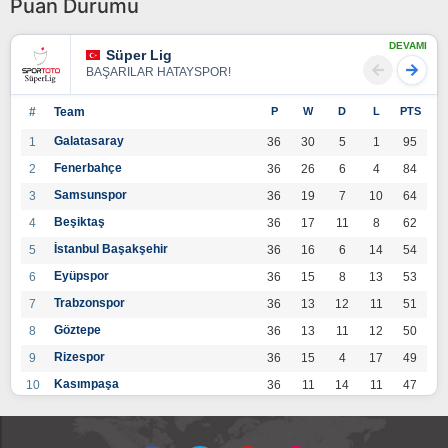
Puan Durumu
DEVAMI
Süper Lig
BAŞARILAR HATAYSPOR!
#
Team
P
W
D
L
PTS
Galatasaray
1
36
30
5
1
95
Fenerbahçe
2
36
26
6
4
84
Samsunspor
3
36
19
7
10
64
Beşiktaş
4
36
17
11
8
62
İstanbul Başakşehir
5
36
16
6
14
54
Eyüpspor
6
36
15
8
13
53
Trabzonspor
7
36
13
12
11
51
Göztepe
8
36
13
11
12
50
Rizespor
9
36
15
4
17
49
Kasımpaşa
10
36
11
14
11
47
Konyaspor
11
36
13
7
16
46
Gaziantep FK
12
36
12
9
15
45