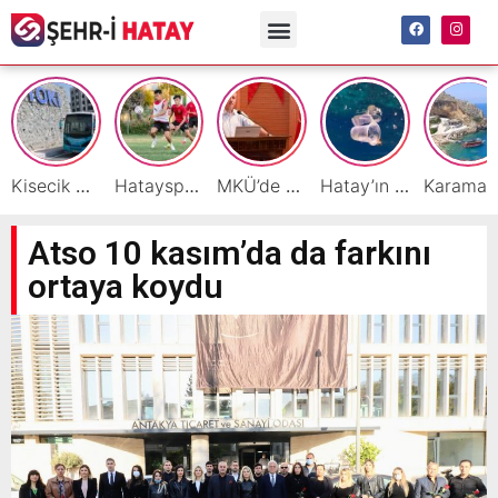
Kisecik TOKİ’lere Toplu Ulaşım Hizmeti Başladı
Hatayspor’daki büyük kriz gençler için büyük bir fırsat
MKÜ’de BAP ve TÜBİTAK 1001 Projeleri Masaya Yatırıldı
Hatay’ın Deniz ve Sahillerini Kirleten Tesislere Ceza Yağdı!
Ka
Atso 10 kasım’da da farkını
ortaya koydu