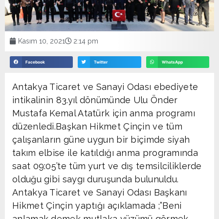
Kasım 10, 2021
2:14 pm
Facebook
Twitter
WhatsApp
Antakya Ticaret ve Sanayi Odası ebediyete
intikalinin 83.yıl dönümünde Ulu Önder
Mustafa Kemal Atatürk için anma programı
düzenledi.Başkan Hikmet Çinçin ve tüm
çalışanların güne uygun bir biçimde siyah
takım elbise ile katıldığı anma programında
saat 09:05’te tüm yurt ve dış temsilciliklerde
olduğu gibi saygı duruşunda bulunuldu.
Antakya Ticaret ve Sanayi Odası Başkanı
Hikmet Çinçin yaptığı açıklamada ;”Beni
anlamak demek mutlaka yüzümü görmek