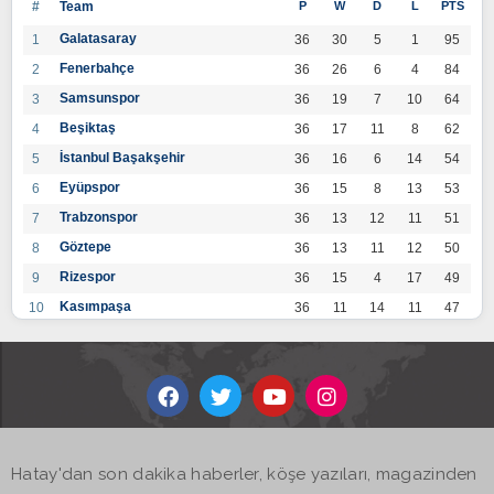
#
Team
P
W
D
L
PTS
Galatasaray
1
36
30
5
1
95
Fenerbahçe
2
36
26
6
4
84
Samsunspor
3
36
19
7
10
64
Beşiktaş
4
36
17
11
8
62
İstanbul Başakşehir
5
36
16
6
14
54
Eyüpspor
6
36
15
8
13
53
Trabzonspor
7
36
13
12
11
51
Göztepe
8
36
13
11
12
50
Rizespor
9
36
15
4
17
49
Kasımpaşa
10
36
11
14
11
47
Konyaspor
11
36
13
7
16
46
Gaziantep FK
12
36
12
9
15
45
Alanyaspor
13
36
12
9
15
45
Kayserispor
14
36
11
12
13
45
Antalyaspor
15
36
12
8
16
44
Hatay'dan son dakika haberler, köşe yazıları, magazinden
BB Bodrumspor
16
36
9
10
17
37