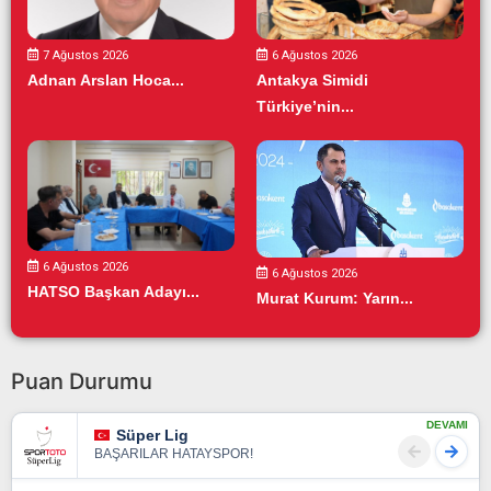
7 Ağustos 2026
6 Ağustos 2026
Adnan Arslan Hoca...
Antakya Simidi
Türkiye’nin...
6 Ağustos 2026
6 Ağustos 2026
HATSO Başkan Adayı...
Murat Kurum: Yarın...
Puan Durumu
DEVAMI
Süper Lig
BAŞARILAR HATAYSPOR!