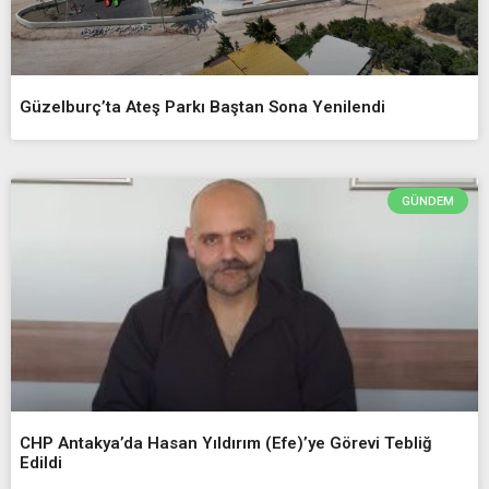
Güzelburç’ta Ateş Parkı Baştan Sona Yenilendi
GÜNDEM
CHP Antakya’da Hasan Yıldırım (Efe)’ye Görevi Tebliğ
Edildi