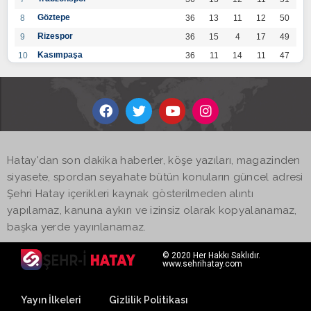
Göztepe
8
36
13
11
12
50
Rizespor
9
36
15
4
17
49
Kasımpaşa
10
36
11
14
11
47
Konyaspor
11
36
13
7
16
46
Gaziantep FK
12
36
12
9
15
45
Alanyaspor
13
36
12
9
15
45
Kayserispor
14
36
11
12
13
45
Antalyaspor
15
36
12
8
16
44
Hatay'dan son dakika haberler, köşe yazıları, magazinden
BB Bodrumspor
16
36
9
10
17
37
siyasete, spordan seyahate bütün konuların güncel adresi
Sivasspor
17
36
9
8
19
35
Şehri Hatay içerikleri kaynak gösterilmeden alıntı
Hatayspor
18
36
6
8
22
26
yapılamaz, kanuna aykırı ve izinsiz olarak kopyalanamaz,
Adana Demirspor
19
36
3
5
28
14
başka yerde yayınlanamaz.
© 2020 Her Hakkı Saklıdır.
www.sehrihatay.com
Yayın İlkeleri
Gizlilik Politikası