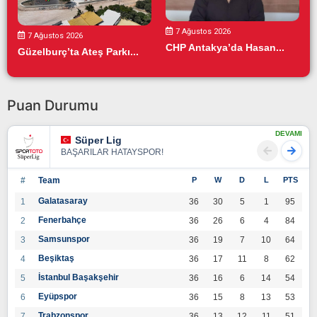
7 Ağustos 2026
7 Ağustos 2026
CHP Antakya’da Hasan...
Güzelburç’ta Ateş Parkı...
Puan Durumu
DEVAMI
Süper Lig
BAŞARILAR HATAYSPOR!
#
Team
P
W
D
L
PTS
Galatasaray
1
36
30
5
1
95
Fenerbahçe
2
36
26
6
4
84
Samsunspor
3
36
19
7
10
64
Beşiktaş
4
36
17
11
8
62
İstanbul Başakşehir
5
36
16
6
14
54
Eyüpspor
6
36
15
8
13
53
Trabzonspor
7
36
13
12
11
51