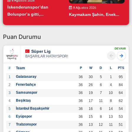
8 Ağustos 2026
İskenderunspor’dan
8 Ağustos 2026
Boluspor’a gitti,...
Kaymakam Şahin, Enek...
Puan Durumu
DEVAMI
Süper Lig
BAŞARILAR HATAYSPOR!
#
Team
P
W
D
L
PTS
Galatasaray
1
36
30
5
1
95
Fenerbahçe
2
36
26
6
4
84
Samsunspor
3
36
19
7
10
64
Beşiktaş
4
36
17
11
8
62
İstanbul Başakşehir
5
36
16
6
14
54
Eyüpspor
6
36
15
8
13
53
Trabzonspor
7
36
13
12
11
51