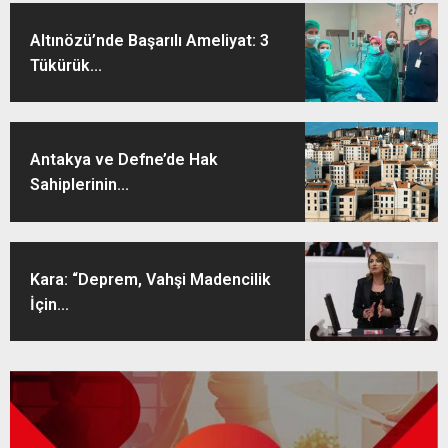
Altınözü’nde Başarılı Ameliyat: 3
Tükürük...
Antakya ve Defne’de Hak
Sahiplerinin...
Kara: “Deprem, Vahşi Madencilik
İçin...