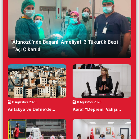
Altınözü’nde Başarılı Ameliyat: 3 Tükürük Bezi
Taşı Çıkarıldı
8 Ağustos 2026
8 Ağustos 2026
Antakya ve Defne’de...
Kara: “Deprem, Vahşi...