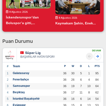
8 Ağustos 2026
İskenderunspor’dan
8 Ağustos 2026
Boluspor’a gitti,...
Kaymakam Şahin, Enek...
Puan Durumu
DEVAMI
Süper Lig
BAŞARILAR HATAYSPOR!
#
Team
P
W
D
L
PTS
Galatasaray
1
36
30
5
1
95
Fenerbahçe
2
36
26
6
4
84
Samsunspor
3
36
19
7
10
64
Beşiktaş
4
36
17
11
8
62
İstanbul Başakşehir
5
36
16
6
14
54
Eyüpspor
6
36
15
8
13
53