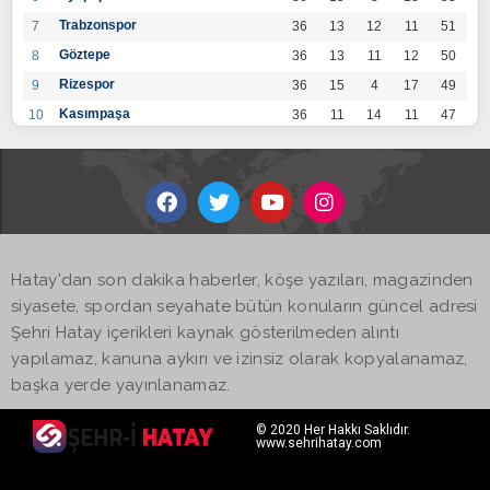
Trabzonspor
7
36
13
12
11
51
Göztepe
8
36
13
11
12
50
Rizespor
9
36
15
4
17
49
Kasımpaşa
10
36
11
14
11
47
Konyaspor
11
36
13
7
16
46
Gaziantep FK
12
36
12
9
15
45
Alanyaspor
13
36
12
9
15
45
Kayserispor
14
36
11
12
13
45
Antalyaspor
15
36
12
8
16
44
Hatay'dan son dakika haberler, köşe yazıları, magazinden
BB Bodrumspor
16
36
9
10
17
37
siyasete, spordan seyahate bütün konuların güncel adresi
Sivasspor
17
36
9
8
19
35
Şehri Hatay içerikleri kaynak gösterilmeden alıntı
Hatayspor
18
36
6
8
22
26
yapılamaz, kanuna aykırı ve izinsiz olarak kopyalanamaz,
Adana Demirspor
19
36
3
5
28
14
başka yerde yayınlanamaz.
© 2020 Her Hakkı Saklıdır.
www.sehrihatay.com