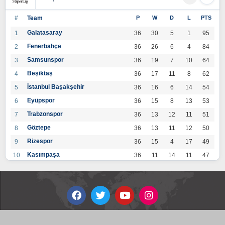
#
Team
P
W
D
L
PTS
Galatasaray
1
36
30
5
1
95
Fenerbahçe
2
36
26
6
4
84
Samsunspor
3
36
19
7
10
64
Beşiktaş
4
36
17
11
8
62
İstanbul Başakşehir
5
36
16
6
14
54
Eyüpspor
6
36
15
8
13
53
Trabzonspor
7
36
13
12
11
51
Göztepe
8
36
13
11
12
50
Rizespor
9
36
15
4
17
49
Kasımpaşa
10
36
11
14
11
47
Konyaspor
11
36
13
7
16
46
Gaziantep FK
12
36
12
9
15
45
Alanyaspor
13
36
12
9
15
45
Kayserispor
14
36
11
12
13
45
Antalyaspor
15
36
12
8
16
44