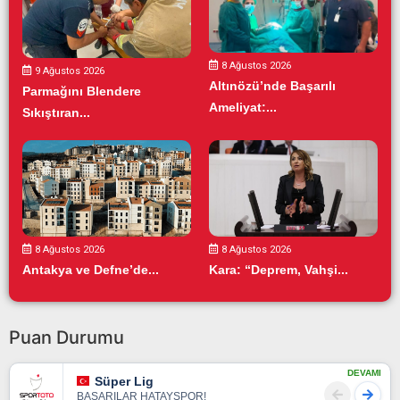
8 Ağustos 2026
9 Ağustos 2026
Altınözü’nde Başarılı
Parmağını Blendere
Ameliyat:...
Sıkıştıran...
8 Ağustos 2026
8 Ağustos 2026
Antakya ve Defne’de...
Kara: “Deprem, Vahşi...
Puan Durumu
DEVAMI
Süper Lig
BAŞARILAR HATAYSPOR!