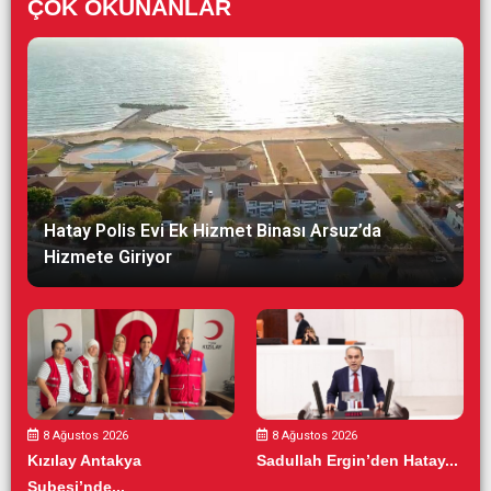
ÇOK OKUNANLAR
Hatay Polis Evi Ek Hizmet Binası Arsuz’da
Hizmete Giriyor
8 Ağustos 2026
8 Ağustos 2026
Kızılay Antakya
Sadullah Ergin’den Hatay...
Şubesi’nde...