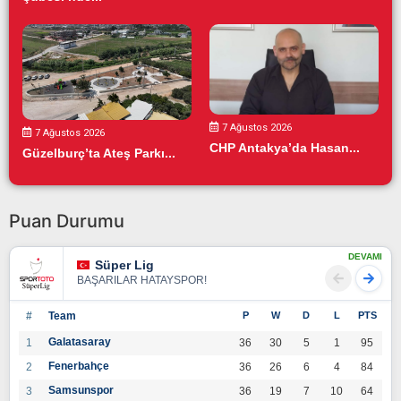
7 Ağustos 2026
7 Ağustos 2026
CHP Antakya’da Hasan...
Güzelburç’ta Ateş Parkı...
Puan Durumu
DEVAMI
Süper Lig
BAŞARILAR HATAYSPOR!
#
Team
P
W
D
L
PTS
Galatasaray
1
36
30
5
1
95
Fenerbahçe
2
36
26
6
4
84
Samsunspor
3
36
19
7
10
64