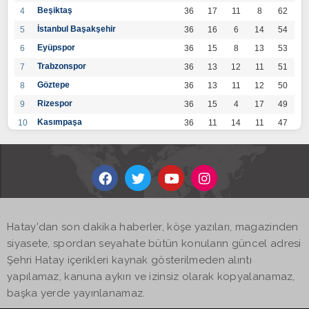
Beşiktaş
4
36
17
11
8
62
İstanbul Başakşehir
5
36
16
6
14
54
Eyüpspor
6
36
15
8
13
53
Trabzonspor
7
36
13
12
11
51
Göztepe
8
36
13
11
12
50
Rizespor
9
36
15
4
17
49
Kasımpaşa
10
36
11
14
11
47
Konyaspor
11
36
13
7
16
46
Gaziantep FK
12
36
12
9
15
45
Alanyaspor
13
36
12
9
15
45
Kayserispor
14
36
11
12
13
45
Antalyaspor
15
36
12
8
16
44
Hatay'dan son dakika haberler, köşe yazıları, magazinden
BB Bodrumspor
16
36
9
10
17
37
siyasete, spordan seyahate bütün konuların güncel adresi
Sivasspor
17
36
9
8
19
35
Şehri Hatay içerikleri kaynak gösterilmeden alıntı
Hatayspor
18
36
6
8
22
26
yapılamaz, kanuna aykırı ve izinsiz olarak kopyalanamaz,
Adana Demirspor
19
36
3
5
28
14
başka yerde yayınlanamaz.