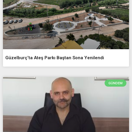
Güzelburç’ta Ateş Parkı Baştan Sona Yenilendi
GÜNDEM