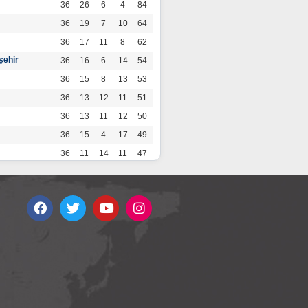
36
26
6
4
84
36
19
7
10
64
36
17
11
8
62
şehir
36
16
6
14
54
36
15
8
13
53
36
13
12
11
51
36
13
11
12
50
36
15
4
17
49
36
11
14
11
47
36
13
7
16
46
36
12
9
15
45
36
12
9
15
45
36
11
12
13
45
36
12
8
16
44
r
36
9
10
17
37
36
9
8
19
35
36
6
8
22
26