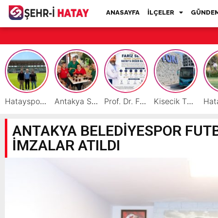
ANASAYFA
İLÇELER
GÜNDE
Hatayspor İç Saha Maçlarını Reyhanlı’da Oynamaya Hazırlanıyor
Antakya Simidi Türkiye’nin Lezzet Zirvesinde
Prof. Dr. Fariz Selimli, Uluslararası Başarılarıyla Hatay’a Değer Katıyor
Kisecik TOKİ’lere Toplu Ulaşım Hizmeti Başladı
ANTAKYA BELEDİYESPOR FUTB
İMZALAR ATILDI