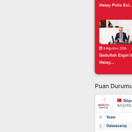
Hatay Polis Evi..
8 Ağustos 2026
Sadullah Ergin’
Hatay...
Puan Durum
Süpe
BAŞARI
#
Team
Galatasaray
1