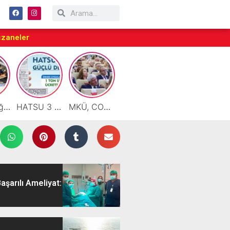
czaneler
Motor Yağı ve Aküde Güvenilir Hizmet Antakya’da Başladı
HATSU 3 İlçede Ağustos Ayı Faturalarında Bir Ton Suyu Ücretsiz Tanımladı
MKÜ, COP31 Hazırlık Sürecinde Bilim Diplomasisine Katkı Sunacak
Taraftarlar Sessizlik değil ÇÖZÜM istiyor
Çalışkan: “Gazze Elden Gidiyor, Garantörler Daha Ne Bekliyor?”
aşarılı Ameliyat: