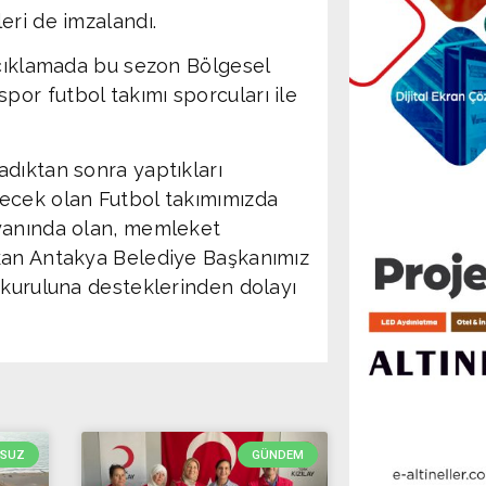
eri de imzalandı.
açıklamada bu sezon Bölgesel
or futbol takımı sporcuları ile
.
dıktan sonra yaptıkları
ecek olan Futbol takımımızda
 yanında olan, memleket
ıkan Antakya Belediye Başkanımız
 kuruluna desteklerinden dolayı
RSUZ
GÜNDEM