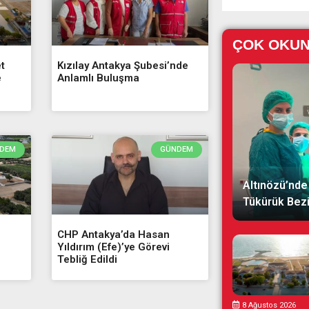
ÇOK OKU
t
Kızılay Antakya Şubesi’nde
e
Anlamlı Buluşma
DEM
GÜNDEM
Altınözü’nde 
Tükürük Bezi 
CHP Antakya’da Hasan
Yıldırım (Efe)’ye Görevi
Tebliğ Edildi
8 Ağustos 2026