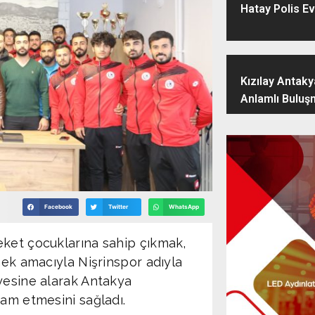
Hatay Polis Ev
Kızılay Antak
Anlamlı Buluş
Facebook
Twitter
WhatsApp
eket çocuklarına sahip çıkmak,
mek amacıyla Nişrinspor adıyla
yesine alarak Antakya
vam etmesini sağladı.