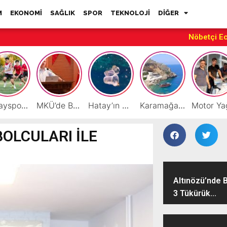
M
EKONOMİ
SAĞLIK
SPOR
TEKNOLOJİ
DİĞER
Nöbetçi E
Hatayspor’daki büyük kriz gençler için büyük bir fırsat
MKÜ’de BAP ve TÜBİTAK 1001 Projeleri Masaya Yatırıldı
Hatay’ın Deniz ve Sahillerini Kirleten Tesislere Ceza Yağdı!
Karamağara Koyu Doğu Akdeniz’in Turizm Yıldızı Oluyor
OLCULARI İLE
Altınözü’nde B
3 Tükürük...