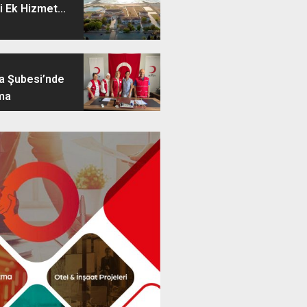
i Ek Hizmet...
ya Şubesi’nde
ma