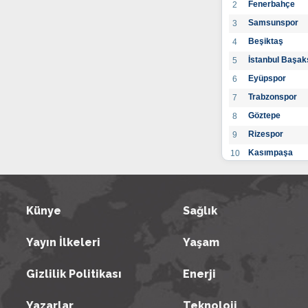
Fenerbahçe
2
Samsunspor
3
Beşiktaş
4
İstanbul Başak
5
Eyüpspor
6
Trabzonspor
7
Göztepe
8
Rizespor
9
Kasımpaşa
10
Konyaspor
11
Gaziantep FK
12
Alanyaspor
Künye
Sağlık
13
Kayserispor
14
Yayın İlkeleri
Yaşam
Antalyaspor
15
BB Bodrumspo
16
Gizlilik Politikası
Enerji
Sivasspor
17
Hatayspor
18
Yazarlar
Teknoloji