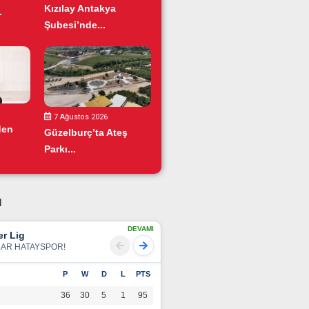
Kızılay Antakya
.
Şubesi’nde...
7 Ağustos 2026
den
Güzelburç’ta Ateş
Parkı...
u
DEVAMI
r Lig
LAR HATAYSPOR!
P
W
D
L
PTS
36
30
5
1
95