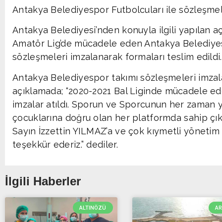
Antakya Belediyespor Futbolcuları ile sözleşmel
Antakya Belediyesi’nden konuyla ilgili yapılan 
Amatör Lig’de mücadele eden Antakya Belediyesp
sözleşmeleri imzalanarak formaları teslim edildi
Antakya Belediyespor takımı sözleşmeleri imzala
açıklamada; “2020-2021 Bal Liginde mücadele ed
imzalar atıldı. Sporun ve Sporcunun her zaman
çocuklarına doğru olan her platformda sahip ç
Sayın İzzettin YILMAZ’a ve çok kıymetli yönetim
teşekkür ederiz.” dediler.
İlgili Haberler
ALTINÖZÜ
A