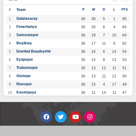
#
Team
P
W
D
L
PTS
Galatasaray
1
36
30
5
1
95
Fenerbahçe
2
36
26
6
4
84
Samsunspor
3
36
19
7
10
64
Beşiktaş
4
36
17
11
8
62
İstanbul Başakşehir
5
36
16
6
14
54
Eyüpspor
6
36
15
8
13
53
Trabzonspor
7
36
13
12
11
51
Göztepe
8
36
13
11
12
50
Rizespor
9
36
15
4
17
49
Kasımpaşa
10
36
11
14
11
47
Konyaspor
11
36
13
7
16
46
Gaziantep FK
12
36
12
9
15
45
Alanyaspor
13
36
12
9
15
45
Kayserispor
14
36
11
12
13
45
Antalyaspor
15
36
12
8
16
44