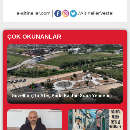
ÇOK OKUNANLAR
Güzelburç’ta Ateş Parkı Baştan Sona Yenilendi