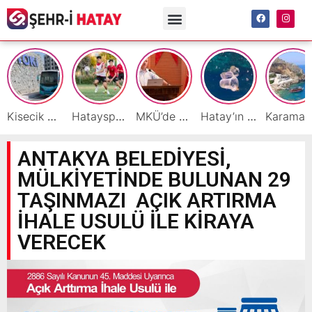
Kisecik TOKİ’lere Toplu Ulaşım Hizmeti Başladı
Hatayspor’daki büyük kriz gençler için büyük bir fırsat
MKÜ’de BAP ve TÜBİTAK 1001 Projeleri Masaya Yatırıldı
Hatay’ın Deniz ve Sahillerini Kirleten Tesislere Ceza Yağdı!
Ka
ANTAKYA BELEDİYESİ,
MÜLKİYETİNDE BULUNAN 29
TAŞINMAZI AÇIK ARTIRMA
İHALE USULÜ İLE KİRAYA
VERECEK