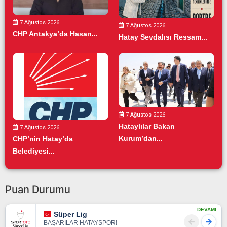
7 Ağustos 2026
7 Ağustos 2026
CHP Antakya’da Hasan...
Hatay Sevdalısı Ressam...
7 Ağustos 2026
Hataylılar Bakan
7 Ağustos 2026
Kurum’dan...
CHP’nin Hatay’da
Belediyesi...
Puan Durumu
DEVAMI
Süper Lig
BAŞARILAR HATAYSPOR!