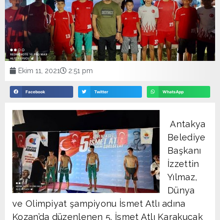
Ekim 11, 2021
2:51 pm
Facebook
Twitter
WhatsApp
Antakya
Belediye
Başkanı
İzzettin
Yılmaz,
Dünya
ve Olimpiyat şampiyonu İsmet Atlı adına
Kozan’da düzenlenen 5. İsmet Atlı Karakucak