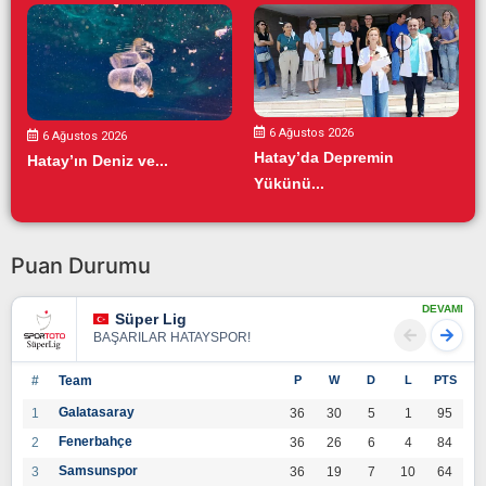
6 Ağustos 2026
6 Ağustos 2026
Hatay’da Depremin
Hatay’ın Deniz ve...
Yükünü...
Puan Durumu
DEVAMI
Süper Lig
BAŞARILAR HATAYSPOR!
#
Team
P
W
D
L
PTS
Galatasaray
1
36
30
5
1
95
Fenerbahçe
2
36
26
6
4
84
Samsunspor
3
36
19
7
10
64