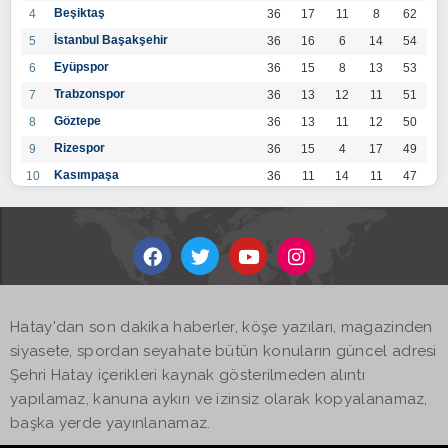
Beşiktaş
4
36
17
11
8
62
İstanbul Başakşehir
5
36
16
6
14
54
Eyüpspor
6
36
15
8
13
53
Trabzonspor
7
36
13
12
11
51
Göztepe
8
36
13
11
12
50
Rizespor
9
36
15
4
17
49
Kasımpaşa
10
36
11
14
11
47
Konyaspor
11
36
13
7
16
46
Gaziantep FK
12
36
12
9
15
45
Alanyaspor
13
36
12
9
15
45
Kayserispor
14
36
11
12
13
45
Antalyaspor
15
36
12
8
16
44
Hatay'dan son dakika haberler, köşe yazıları, magazinden
BB Bodrumspor
16
36
9
10
17
37
siyasete, spordan seyahate bütün konuların güncel adresi
Sivasspor
17
36
9
8
19
35
Şehri Hatay içerikleri kaynak gösterilmeden alıntı
Hatayspor
18
36
6
8
22
26
yapılamaz, kanuna aykırı ve izinsiz olarak kopyalanamaz,
Adana Demirspor
19
36
3
5
28
14
başka yerde yayınlanamaz.