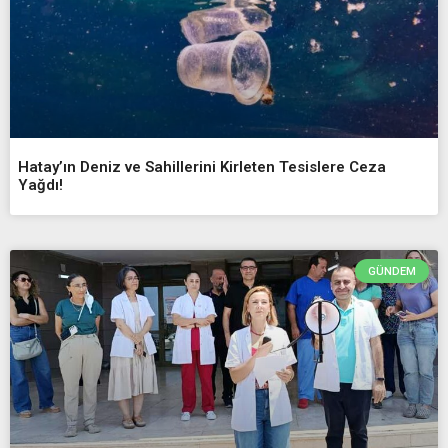
Hatay’ın Deniz ve Sahillerini Kirleten Tesislere Ceza
Yağdı!
GÜNDEM