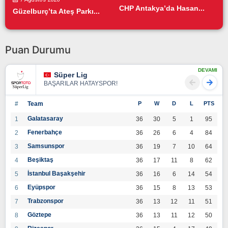
CHP Antakya’da Hasan...
Güzelburç’ta Ateş Parkı...
Puan Durumu
DEVAMI
Süper Lig
BAŞARILAR HATAYSPOR!
#
Team
P
W
D
L
PTS
Galatasaray
1
36
30
5
1
95
Fenerbahçe
2
36
26
6
4
84
Samsunspor
3
36
19
7
10
64
Beşiktaş
4
36
17
11
8
62
İstanbul Başakşehir
5
36
16
6
14
54
Eyüpspor
6
36
15
8
13
53
Trabzonspor
7
36
13
12
11
51
Göztepe
8
36
13
11
12
50