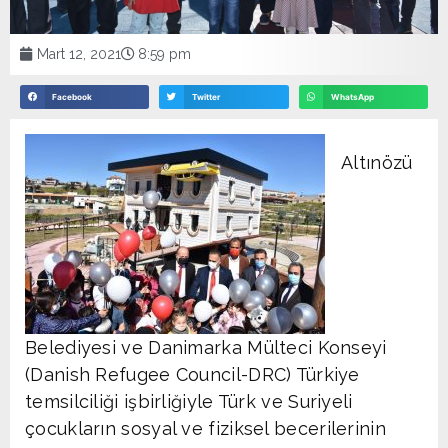
Mart 12, 2021
8:59 pm
Facebook
Twitter
WhatsApp
Altınözü
Belediyesi ve Danimarka Mülteci Konseyi
(Danish Refugee Council-DRC) Türkiye
temsilciliği işbirliğiyle Türk ve Suriyeli
çocukların sosyal ve fiziksel becerilerinin