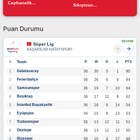
Cephanelik...
Sıkıştıran...
Puan Durumu
DEVAMI
Süper Lig
BAŞARILAR HATAYSPOR!
#
Team
P
W
D
L
PTS
Galatasaray
1
36
30
5
1
95
Fenerbahçe
2
36
26
6
4
84
Samsunspor
3
36
19
7
10
64
Beşiktaş
4
36
17
11
8
62
İstanbul Başakşehir
5
36
16
6
14
54
Eyüpspor
6
36
15
8
13
53
Trabzonspor
7
36
13
12
11
51
Göztepe
8
36
13
11
12
50
Rizespor
9
36
15
4
17
49