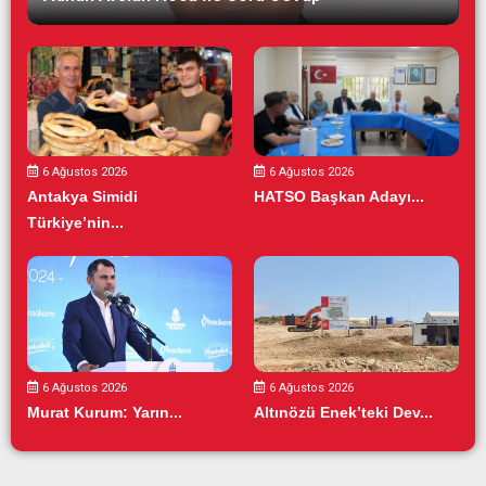
6 Ağustos 2026
6 Ağustos 2026
Antakya Simidi
HATSO Başkan Adayı...
Türkiye’nin...
6 Ağustos 2026
6 Ağustos 2026
Murat Kurum: Yarın...
Altınözü Enek’teki Dev...