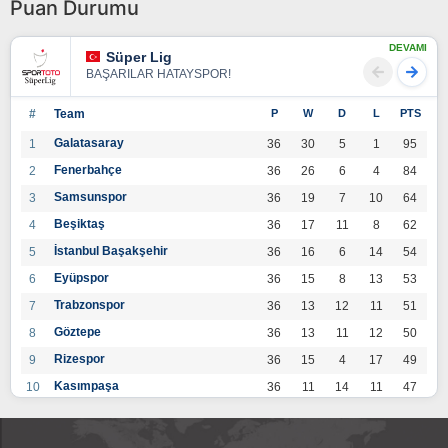
Puan Durumu
DEVAMI
Süper Lig
BAŞARILAR HATAYSPOR!
#
Team
P
W
D
L
PTS
Galatasaray
1
36
30
5
1
95
Fenerbahçe
2
36
26
6
4
84
Samsunspor
3
36
19
7
10
64
Beşiktaş
4
36
17
11
8
62
İstanbul Başakşehir
5
36
16
6
14
54
Eyüpspor
6
36
15
8
13
53
Trabzonspor
7
36
13
12
11
51
Göztepe
8
36
13
11
12
50
Rizespor
9
36
15
4
17
49
Kasımpaşa
10
36
11
14
11
47
Konyaspor
11
36
13
7
16
46
Gaziantep FK
12
36
12
9
15
45