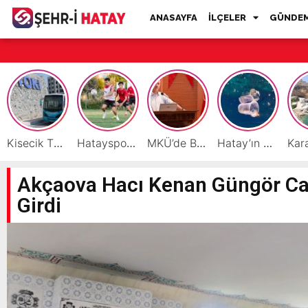
ANASAYFA
İLÇELER
GÜNDE
Kisecik TOKİ’lere Toplu Ulaşım Hizmeti Başladı
Hatayspor’daki büyük kriz gençler için büyük bir fırsat
MKÜ’de BAP ve TÜBİTAK 1001 Projeleri Masaya Yatırıldı
Hatay’ın Deniz ve Sahillerini Kirleten Tesislere Ceza Yağdı!
Akçaova Hacı Kenan Güngör Ca
Girdi