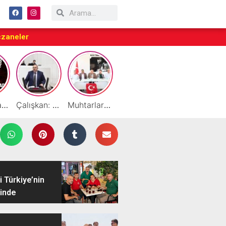
czaneler
Taraftarlar Sessizlik değil ÇÖZÜM istiyor
Çalışkan: “Gazze Elden Gidiyor, Garantörler Daha Ne Bekliyor?”
Muhtarlardan HATSO’ya Ziyaret
Başarılı Akademisyen Fariz Selimli’ye Profesörlük Ünvanı
By Cemil Dondurma Yazın Vazgeçilmez Durağı
 Türkiye’nin
inde