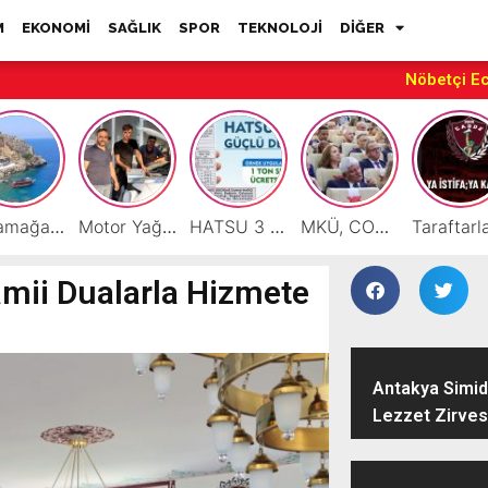
M
EKONOMİ
SAĞLIK
SPOR
TEKNOLOJİ
DİĞER
Nöbetçi E
Karamağara Koyu Doğu Akdeniz’in Turizm Yıldızı Oluyor
Motor Yağı ve Aküde Güvenilir Hizmet Antakya’da Başladı
HATSU 3 İlçede Ağustos Ayı Faturalarında Bir Ton Suyu Ücretsiz Tanımladı
MKÜ, COP31 Hazırlık Sürecinde Bilim Diplomasisine Katkı Sunacak
mii Dualarla Hizmete
Antakya Simidi
Lezzet Zirves