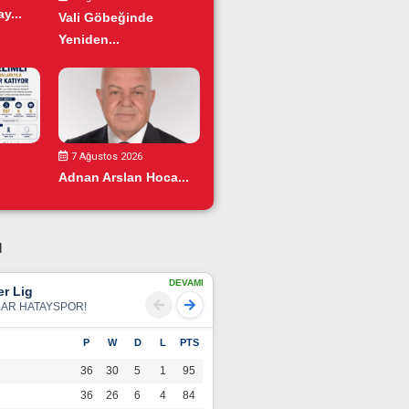
y...
Vali Göbeğinde
Yeniden...
7 Ağustos 2026
Adnan Arslan Hoca...
u
DEVAMI
r Lig
LAR HATAYSPOR!
P
W
D
L
PTS
36
30
5
1
95
36
26
6
4
84