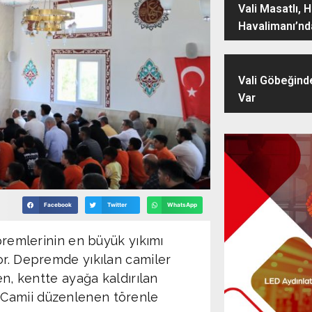
Vali Masatlı, 
Havalimanı’nd
Vali Göbeğind
Var
Facebook
Twitter
WhatsApp
epremlerinin en büyük yıkımı
or. Depremde yıkılan camiler
en, kentte ayağa kaldırılan
 Camii düzenlenen törenle