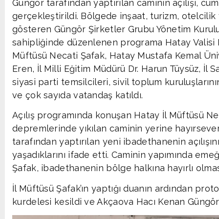
Güngör tarafından yaptırılan caminin açılışı, c
gerçekleştirildi. Bölgede inşaat, turizm, otelcilik
gösteren Güngör Şirketler Grubu Yönetim Kurul
sahipliğinde düzenlenen programa Hatay Valisi M
Müftüsü Necati Şafak, Hatay Mustafa Kemal Ünive
Eren, İl Milli Eğitim Müdürü Dr. Harun Tüysüz, İl 
siyasi parti temsilcileri, sivil toplum kuruluşları
ve çok sayıda vatandaş katıldı.
Açılış programında konuşan Hatay İl Müftüsü Ne
depremlerinde yıkılan caminin yerine hayırseve
tarafından yaptırılan yeni ibadethanenin açılışı
yaşadıklarını ifade etti. Caminin yapımında em
Şafak, ibadethanenin bölge halkına hayırlı olmas
İl Müftüsü Şafak’ın yaptığı duanın ardından proto
kurdelesi kesildi ve Akçaova Hacı Kenan Güngör