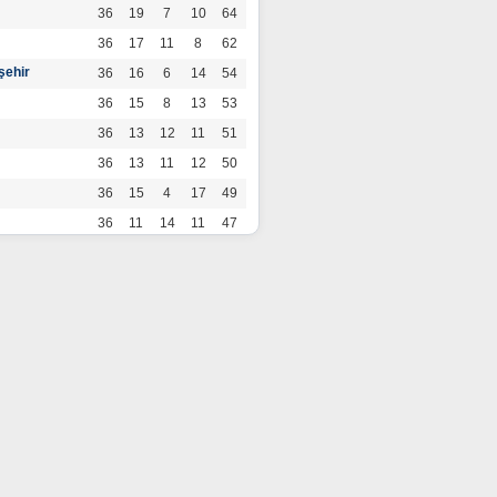
36
19
7
10
64
36
17
11
8
62
şehir
36
16
6
14
54
36
15
8
13
53
36
13
12
11
51
36
13
11
12
50
36
15
4
17
49
36
11
14
11
47
36
13
7
16
46
36
12
9
15
45
36
12
9
15
45
36
11
12
13
45
36
12
8
16
44
r
36
9
10
17
37
36
9
8
19
35
36
6
8
22
26
por
36
3
5
28
14