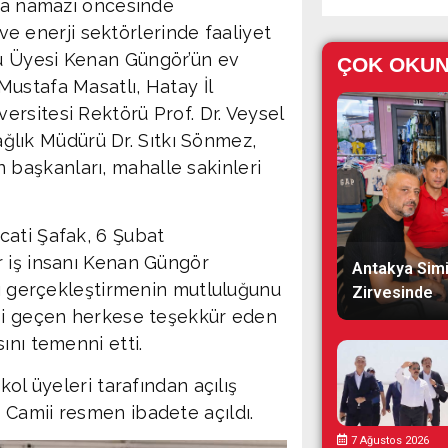
uma namazı öncesinde
 ve enerji sektörlerinde faaliyet
u Üyesi Kenan Güngör’ün ev
ÇOK OKU
ustafa Masatlı, Hatay İl
rsitesi Rektörü Prof. Dr. Veysel
Sağlık Müdürü Dr. Sıtkı Sönmez,
nın başkanları, mahalle sakinleri
cati Şafak, 6 Şubat
r iş insanı Kenan Güngör
Antakya Simi
nı gerçekleştirmenin mutluluğunu
Zirvesinde
eği geçen herkese teşekkür eden
ını temenni etti.
kol üyeleri tarafından açılış
 Camii resmen ibadete açıldı.
7 Ağustos 2026