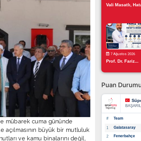
Vali Masatlı, Hata
7 Ağustos 2026
Prof. Dr. Fariz...
Puan Durum
Süpe
BAŞARI
#
Team
 ise mübarek cuma gününde
Galatasaray
1
e açılmasının büyük bir mutluluk
Fenerbahçe
2
utları ve kamu binalarını değil,