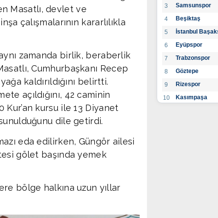
Samsunspor
3
ten Masatlı, devlet ve
Beşiktaş
4
nşa çalışmalarının kararlılıkla
İstanbul Başak
5
Eyüpspor
6
aynı zamanda birlik, beraberlik
Trabzonspor
7
 Masatlı, Cumhurbaşkanı Recep
Göztepe
8
ğa kaldırıldığını belirtti.
Rizespor
9
ete açıldığını, 42 caminin
Kasımpaşa
10
 Kur’an kursu ile 13 Diyanet
Konyaspor
11
sunulduğunu dile getirdi.
Gaziantep FK
12
Alanyaspor
13
azı eda edilirken, Güngör ailesi
Kayserispor
14
tesi gölet başında yemek
Antalyaspor
15
BB Bodrumspo
16
re bölge halkına uzun yıllar
Sivasspor
17
Hatayspor
18
Adana Demirs
19